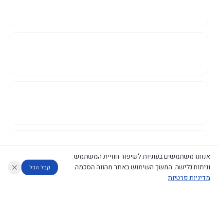
אנחנו משתמשים בעוגיות לשיפור חוויית המשתמש
וניתוח גלישה. המשך השימוש באתר מהווה הסכמה.
קבל הכל
מדיניות פרטיות
עוזר לחוקר
מנתח החלטות ממשלה
מנתח מדיניות
מה החליטו
דוחות המוניטור
נגישות
|
פרטיות
|
CECI.AI
2026
©