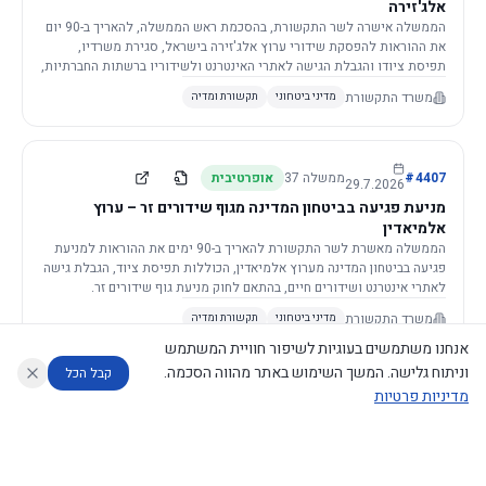
אלג'זירה
הממשלה אישרה לשר התקשורת, בהסכמת ראש הממשלה, להאריך ב-90 יום
את ההוראות להפסקת שידורי ערוץ אלג'זירה בישראל, סגירת משרדיו,
תפיסת ציודו והגבלת הגישה לאתרי האינטרנט ולשידוריו ברשתות החברתיות,
וזאת בשל פגיעה ממשית בביטחון המדינה.
משרד התקשורת
מדיני ביטחוני
תקשורת ומדיה
4407
#
ממשלה
37
אופרטיבית
29.7.2026
מניעת פגיעה בביטחון המדינה מגוף שידורים זר – ערוץ
אלמיאדין
הממשלה מאשרת לשר התקשורת להאריך ב-90 ימים את ההוראות למניעת
פגיעה בביטחון המדינה מערוץ אלמיאדין, הכוללות תפיסת ציוד, הגבלת גישה
לאתרי אינטרנט ושידורים חיים, בהתאם לחוק מניעת גוף שידורים זר.
משרד התקשורת
מדיני ביטחוני
תקשורת ומדיה
אנחנו משתמשים בעוגיות לשיפור חוויית המשתמש
וניתוח גלישה. המשך השימוש באתר מהווה הסכמה.
קבל הכל
מדיניות פרטיות
4421
#
ממשלה
37
אופרטיבית
26.7.2026
העתקת תשתית תקשורת פסיבית במסגרת קידום מיזמי
עוזר לחוקר
מנתח החלטות ממשלה
מנתח מדיניות
מה החליטו
דוחות המוניטור
תשתית
הממשלה מטילה על שרי האוצר והתקשורת לקדם תיקון לחוק לקידום
נגישות
|
פרטיות
|
CECI.AI
2026
©