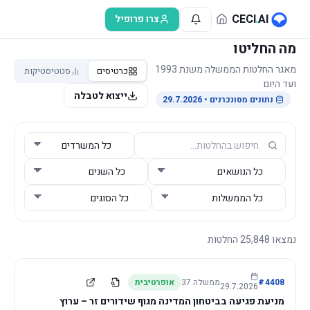
לג לתוכן הראשי
CECI
.
AI
צרו פרופיל
מה החליטו
מאגר החלטות הממשלה משנת 1993
כרטיסים
סטטיסטיקות
ועד היום
ייצוא לטבלה
נתונים מסונכרנים
• 29.7.2026
נמצאו
25,848
החלטות
4408
#
ממשלה
37
אופרטיבית
29.7.2026
מניעת פגיעה בביטחון המדינה מגוף שידורים זר – ערוץ