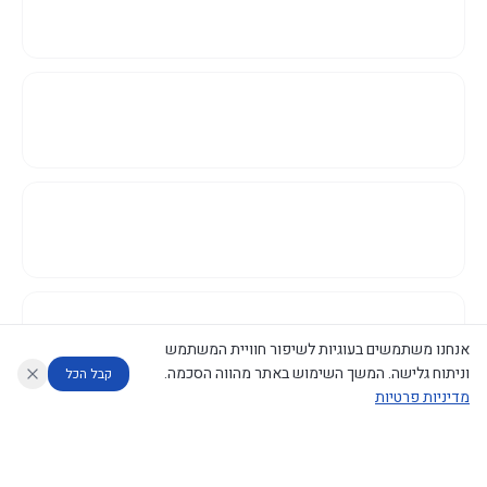
אנחנו משתמשים בעוגיות לשיפור חוויית המשתמש
וניתוח גלישה. המשך השימוש באתר מהווה הסכמה.
קבל הכל
מדיניות פרטיות
עוזר לחוקר
מנתח החלטות ממשלה
מנתח מדיניות
מה החליטו
דוחות המוניטור
נגישות
|
פרטיות
|
CECI.AI
2026
©