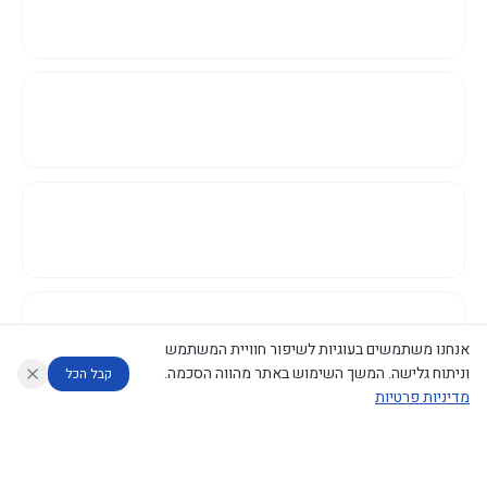
אנחנו משתמשים בעוגיות לשיפור חוויית המשתמש
וניתוח גלישה. המשך השימוש באתר מהווה הסכמה.
קבל הכל
מדיניות פרטיות
עוזר לחוקר
מנתח החלטות ממשלה
מנתח מדיניות
מה החליטו
דוחות המוניטור
נגישות
|
פרטיות
|
CECI.AI
2026
©