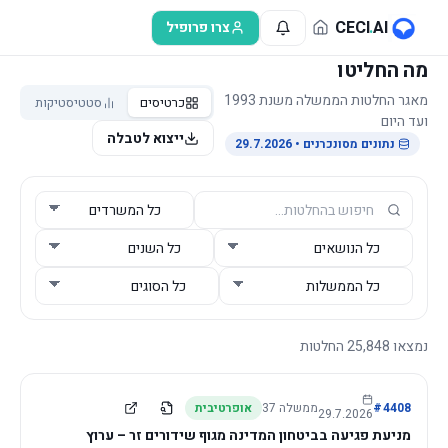
לג לתוכן הראשי
CECI
.
AI
צרו פרופיל
מה החליטו
מאגר החלטות הממשלה משנת 1993
כרטיסים
סטטיסטיקות
ועד היום
ייצוא לטבלה
נתונים מסונכרנים
• 29.7.2026
נמצאו
25,848
החלטות
4408
#
ממשלה
37
אופרטיבית
29.7.2026
מניעת פגיעה בביטחון המדינה מגוף שידורים זר – ערוץ