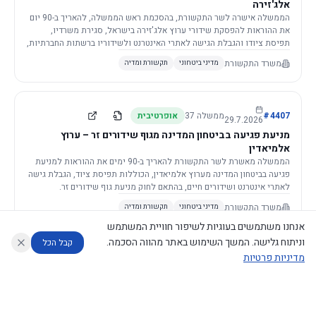
אלג'זירה
הממשלה אישרה לשר התקשורת, בהסכמת ראש הממשלה, להאריך ב-90 יום
את ההוראות להפסקת שידורי ערוץ אלג'זירה בישראל, סגירת משרדיו,
תפיסת ציודו והגבלת הגישה לאתרי האינטרנט ולשידוריו ברשתות החברתיות,
וזאת בשל פגיעה ממשית בביטחון המדינה.
משרד התקשורת
מדיני ביטחוני
תקשורת ומדיה
4407
#
ממשלה
37
אופרטיבית
29.7.2026
מניעת פגיעה בביטחון המדינה מגוף שידורים זר – ערוץ
אלמיאדין
הממשלה מאשרת לשר התקשורת להאריך ב-90 ימים את ההוראות למניעת
פגיעה בביטחון המדינה מערוץ אלמיאדין, הכוללות תפיסת ציוד, הגבלת גישה
לאתרי אינטרנט ושידורים חיים, בהתאם לחוק מניעת גוף שידורים זר.
משרד התקשורת
מדיני ביטחוני
תקשורת ומדיה
אנחנו משתמשים בעוגיות לשיפור חוויית המשתמש
וניתוח גלישה. המשך השימוש באתר מהווה הסכמה.
קבל הכל
מדיניות פרטיות
4421
#
ממשלה
37
אופרטיבית
26.7.2026
העתקת תשתית תקשורת פסיבית במסגרת קידום מיזמי
עוזר לחוקר
מנתח החלטות ממשלה
מנתח מדיניות
מה החליטו
דוחות המוניטור
תשתית
הממשלה מטילה על שרי האוצר והתקשורת לקדם תיקון לחוק לקידום
נגישות
|
פרטיות
|
CECI.AI
2026
©