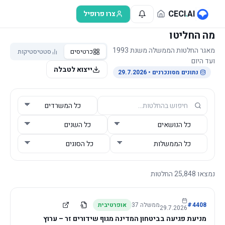
לג לתוכן הראשי
CECI
.
AI
צרו פרופיל
מה החליטו
מאגר החלטות הממשלה משנת 1993
כרטיסים
סטטיסטיקות
ועד היום
ייצוא לטבלה
נתונים מסונכרנים
• 29.7.2026
נמצאו
25,848
החלטות
4408
#
ממשלה
37
אופרטיבית
29.7.2026
מניעת פגיעה בביטחון המדינה מגוף שידורים זר – ערוץ