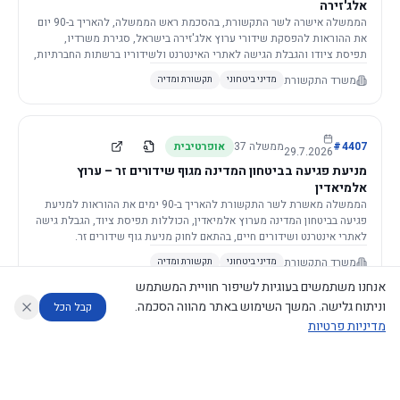
אלג'זירה
הממשלה אישרה לשר התקשורת, בהסכמת ראש הממשלה, להאריך ב-90 יום
את ההוראות להפסקת שידורי ערוץ אלג'זירה בישראל, סגירת משרדיו,
תפיסת ציודו והגבלת הגישה לאתרי האינטרנט ולשידוריו ברשתות החברתיות,
וזאת בשל פגיעה ממשית בביטחון המדינה.
משרד התקשורת
מדיני ביטחוני
תקשורת ומדיה
4407
#
ממשלה
37
אופרטיבית
29.7.2026
מניעת פגיעה בביטחון המדינה מגוף שידורים זר – ערוץ
אלמיאדין
הממשלה מאשרת לשר התקשורת להאריך ב-90 ימים את ההוראות למניעת
פגיעה בביטחון המדינה מערוץ אלמיאדין, הכוללות תפיסת ציוד, הגבלת גישה
לאתרי אינטרנט ושידורים חיים, בהתאם לחוק מניעת גוף שידורים זר.
משרד התקשורת
מדיני ביטחוני
תקשורת ומדיה
אנחנו משתמשים בעוגיות לשיפור חוויית המשתמש
וניתוח גלישה. המשך השימוש באתר מהווה הסכמה.
קבל הכל
מדיניות פרטיות
4421
#
ממשלה
37
אופרטיבית
26.7.2026
העתקת תשתית תקשורת פסיבית במסגרת קידום מיזמי
עוזר לחוקר
מנתח החלטות ממשלה
מנתח מדיניות
מה החליטו
דוחות המוניטור
תשתית
הממשלה מטילה על שרי האוצר והתקשורת לקדם תיקון לחוק לקידום
נגישות
|
פרטיות
|
CECI.AI
2026
©