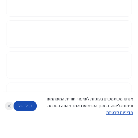
אנחנו משתמשים בעוגיות לשיפור חוויית המשתמש
וניתוח גלישה. המשך השימוש באתר מהווה הסכמה.
קבל הכל
מדיניות פרטיות
עוזר לחוקר
מנתח החלטות ממשלה
מנתח מדיניות
מה החליטו
דוחות המוניטור
נגישות
|
פרטיות
|
CECI.AI
2026
©