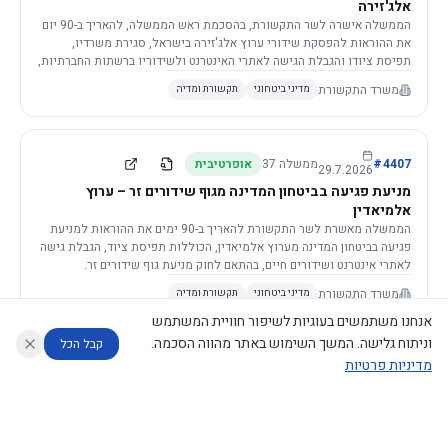
אלג'זירה
הממשלה אישרה לשר התקשורת, בהסכמת ראש הממשלה, להאריך ב-90 יום
את ההוראות להפסקת שידורי ערוץ אלג'זירה בישראל, סגירת משרדיו,
תפיסת ציודו והגבלת הגישה לאתרי האינטרנט ולשידוריו ברשתות החברתיות,
וזאת בשל פגיעה ממשית בביטחון המדינה.
משרד התקשורת
מדיני ביטחוני
תקשורת ומדיה
4407
#
ממשלה
37
אופרטיבית
29.7.2026
מניעת פגיעה בביטחון המדינה מגוף שידורים זר – ערוץ
אלמיאדין
הממשלה מאשרת לשר התקשורת להאריך ב-90 ימים את ההוראות למניעת
פגיעה בביטחון המדינה מערוץ אלמיאדין, הכוללות תפיסת ציוד, הגבלת גישה
לאתרי אינטרנט ושידורים חיים, בהתאם לחוק מניעת גוף שידורים זר.
משרד התקשורת
מדיני ביטחוני
תקשורת ומדיה
אנחנו משתמשים בעוגיות לשיפור חוויית המשתמש
וניתוח גלישה. המשך השימוש באתר מהווה הסכמה.
קבל הכל
מדיניות פרטיות
4421
#
ממשלה
37
אופרטיבית
26.7.2026
העתקת תשתית תקשורת פסיבית במסגרת קידום מיזמי
עוזר לחוקר
מנתח החלטות ממשלה
מנתח מדיניות
מה החליטו
דוחות המוניטור
תשתית
הממשלה מטילה על שרי האוצר והתקשורת לקדם תיקון לחוק לקידום
נגישות
|
פרטיות
|
CECI.AI
2026
©