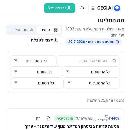
לג לתוכן הראשי
CECI
.
AI
צרו פרופיל
מה החליטו
מאגר החלטות הממשלה משנת 1993
כרטיסים
סטטיסטיקות
ועד היום
ייצוא לטבלה
נתונים מסונכרנים
• 29.7.2026
נמצאו
25,848
החלטות
4408
#
ממשלה
37
אופרטיבית
29.7.2026
מניעת פגיעה בביטחון המדינה מגוף שידורים זר – ערוץ