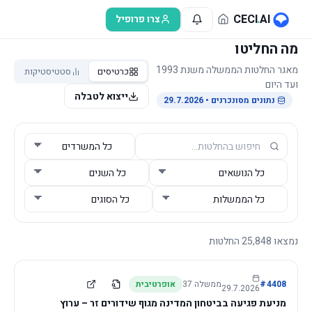
לג לתוכן הראשי
CECI
.
AI
צרו פרופיל
מה החליטו
מאגר החלטות הממשלה משנת 1993
כרטיסים
סטטיסטיקות
ועד היום
ייצוא לטבלה
נתונים מסונכרנים
• 29.7.2026
נמצאו
25,848
החלטות
4408
#
ממשלה
37
אופרטיבית
29.7.2026
מניעת פגיעה בביטחון המדינה מגוף שידורים זר – ערוץ