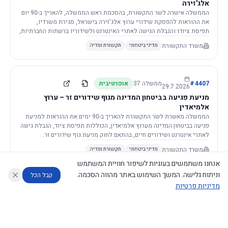
אלג'זירה
הממשלה אישרה לשר התקשורת, בהסכמת ראש הממשלה, להאריך ב-90 יום
את ההוראות להפסקת שידורי ערוץ אלג'זירה בישראל, סגירת משרדיו,
תפיסת ציודו והגבלת הגישה לאתרי האינטרנט ולשידוריו ברשתות החברתיות,
וזאת בשל פגיעה ממשית בביטחון המדינה.
משרד התקשורת
מדיני ביטחוני
תקשורת ומדיה
4407
#
ממשלה
37
אופרטיבית
29.7.2026
מניעת פגיעה בביטחון המדינה מגוף שידורים זר – ערוץ
אלמיאדין
הממשלה מאשרת לשר התקשורת להאריך ב-90 ימים את ההוראות למניעת
פגיעה בביטחון המדינה מערוץ אלמיאדין, הכוללות תפיסת ציוד, הגבלת גישה
לאתרי אינטרנט ושידורים חיים, בהתאם לחוק מניעת גוף שידורים זר.
משרד התקשורת
מדיני ביטחוני
תקשורת ומדיה
אנחנו משתמשים בעוגיות לשיפור חוויית המשתמש
וניתוח גלישה. המשך השימוש באתר מהווה הסכמה.
קבל הכל
מדיניות פרטיות
4421
#
ממשלה
37
אופרטיבית
26.7.2026
העתקת תשתית תקשורת פסיבית במסגרת קידום מיזמי
עוזר לחוקר
מנתח החלטות ממשלה
מנתח מדיניות
מה החליטו
דוחות המוניטור
תשתית
הממשלה מטילה על שרי האוצר והתקשורת לקדם תיקון לחוק לקידום
נגישות
|
פרטיות
|
CECI.AI
2026
©