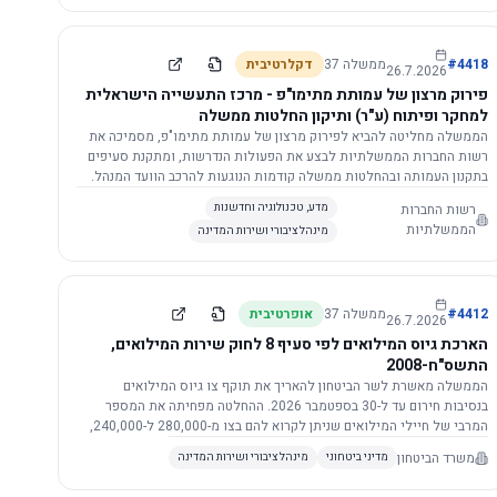
התשתית.
4418
#
ממשלה
37
דקלרטיבית
26.7.2026
פירוק מרצון של עמותת מתימו"פ - מרכז התעשייה הישראלית
למחקר ופיתוח (ע"ר) ותיקון החלטות ממשלה
הממשלה מחליטה להביא לפירוק מרצון של עמותת מתימו"פ, מסמיכה את
רשות החברות הממשלתיות לבצע את הפעולות הנדרשות, ומתקנת סעיפים
בתקנון העמותה ובהחלטות ממשלה קודמות הנוגעות להרכב הוועד המנהל.
רשות החברות
מדע, טכנולוגיה וחדשנות
הממשלתיות
מינהל ציבורי ושירות המדינה
4412
#
ממשלה
37
אופרטיבית
26.7.2026
הארכת גיוס המילואים לפי סעיף 8 לחוק שירות המילואים,
התשס"ח-2008
הממשלה מאשרת לשר הביטחון להאריך את תוקף צו גיוס המילואים
בנסיבות חירום עד ל-30 בספטמבר 2026. ההחלטה מפחיתה את המספר
המרבי של חיילי המילואים שניתן לקרוא להם בצו מ-280,000 ל-240,000,
ומסמיכה גורמים צבאיים לקרוא לחיילים לשירות תוך הגדרת תנאים לגיוס
משרד הביטחון
מדיני ביטחוני
מינהל ציבורי ושירות המדינה
חוזר.