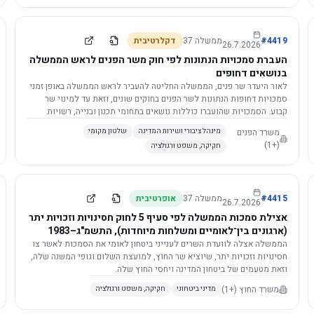
4419
#
ממשלה
37
דקלרטיבית
26.7.2026
העברת סמכויות הנתונות לפי חוק משר הפנים לראש הממשלה
בנושאים דחופים
לאור היעדר שר פנים, הממשלה החליטה להעביר לראש הממשלה באופן זמני
סמכויות דחופות הנתונות לשר הפנים בחוקים שונים, וזאת עד למינוי שר
קבוע. הסמכויות שהועברו כוללות נושאים בתחומי תכנון ובנייה, רשויות
מקומיות, כניסה לישראל, הסדרת מקומות רחצה ועוד, וההחלטה תובא
משרד הפנים
מינהל ציבורי ושירות המדינה
שלטון מקומי
לאישור הכנסת. עם מינוי שר פנים, הסמכויות יחזרו אליו אוטומטית.
(+1)
חקיקה, משפט ורגולציה
4415
#
ממשלה
37
אופרטיבית
26.7.2026
אצילת סמכות הממשלה לפי סעיף 5 לחוק חסינויות וזכויות יתר
(ארגונים בין־לאומיים ומשלחות מיוחדות), התשמ"ג–1983
לוועדת השרים לענייני ביטחון לאומי
הממשלה אצלה לוועדת השרים לענייני ביטחון לאומי את הסמכות לאשר צו
חסינויות וזכויות יתר, שיוציא שר החוץ, למועצת השלום וגופי המשנה שלה,
וזאת מטעמים של ביטחון המדינה ויחסי החוץ שלה.
משרד החוץ
(+1)
מדיני ביטחוני
חקיקה, משפט ורגולציה