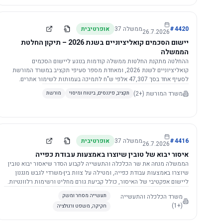
4420
#
ממשלה
37
אופרטיבית
26.7.2026
יישום הסכמים קואליציוניים בשנת 2026 – תיקון החלטת
הממשלה
ההחלטה מתקנת החלטות ממשלה קודמות בנוגע ליישום הסכמים
קואליציוניים לשנת 2026, ומאחדת מספר סעיפי תקציב במשרד המורשת
לסעיף אחד בסך 47,307 אלפי ש"ח לתמיכה בעמותות לשימור אתרים.
הסכום יופחת ב-3%, ויישום ההחלטה מותנה בקבלת חוות דעת מקצועית
משרד המורשת
(+2)
תקציב, פיננסים, ביטוח ומיסוי
מורשת
ומשפטית מהמשרד הרלוונטי, תוך הקפדה על נהלים קיימים ומניעת כפל
תקצוב. בנוסף, כל שינוי בסכומים הכוללים להסכמים קואליציוניים יגרור
הפחתה יחסית בסכום זה.
4416
#
ממשלה
37
אופרטיבית
26.7.2026
איסור יבוא של טובין שיוצרו באמצעות עבודת כפייה
הממשלה מנחה את שר הכלכלה והתעשייה לקבוע הסדר שיאסור יבוא טובין
שיוצרו באמצעות עבודת כפייה, ומטילה על צוות בין-משרדי לגבש מנגנון
ליישום אפקטיבי של האיסור, כולל קביעת גורם מחליט ורשימות רלוונטיות.
משרד הכלכלה והתעשייה
תעשייה מסחר ומשק
(+1)
חקיקה, משפט ורגולציה