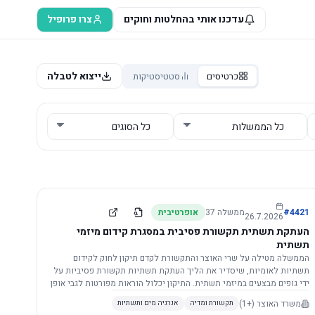
עדכנו אותי בהחלטות וחוקים
צרו פרופיל
ייצוא לטבלה
כרטיסים
סטטיסטיקות
4421
#
ממשלה
37
אופרטיבית
26.7.2026
העתקת תשתית תקשורת פסיבית במסגרת קידום מיזמי
תשתית
הממשלה מטילה על שרי האוצר והתקשורת לקדם תיקון לחוק לקידום
תשתיות לאומיות, שיסדיר את הליך העתקת תשתיות תקשורת פסיביות על
ידי גופים מבצעים במיזמי תשתית. התיקון יכלול הוראות מפורטות לגבי אופן
הביצוע, התייעצות עם ספקים מורשים, מועדי הודעות, תשלום עלויות
משרד האוצר
(+1)
תקשורת ומדיה
אנרגיה מים ותשתיות
לספקים, ודרישות לקבלנים מוסמכים, במטרה לייעל את קידום מיזמי