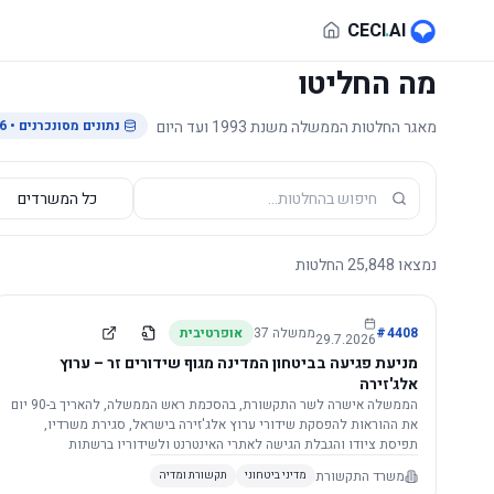
לג לתוכן הראשי
CECI
.
AI
מה החליטו
מאגר החלטות הממשלה משנת 1993 ועד היום
נתונים מסונכרנים
• 29.7.2026
נמצאו
25,848
החלטות
4408
#
ממשלה
37
אופרטיבית
29.7.2026
מניעת פגיעה בביטחון המדינה מגוף שידורים זר – ערוץ
אלג'זירה
הממשלה אישרה לשר התקשורת, בהסכמת ראש הממשלה, להאריך ב-90 יום
את ההוראות להפסקת שידורי ערוץ אלג'זירה בישראל, סגירת משרדיו,
תפיסת ציודו והגבלת הגישה לאתרי האינטרנט ולשידוריו ברשתות
החברתיות, וזאת בשל פגיעה ממשית בביטחון המדינה.
משרד התקשורת
מדיני ביטחוני
תקשורת ומדיה