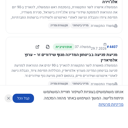
אלג'זירה
הממשלה אישרה לשר התקשורת, בהסכמת ראש הממשלה, להאריך ב-90 יום
את ההוראות להפסקת שידורי ערוץ אלג'זירה בישראל, סגירת משרדיו,
תפיסת ציודו והגבלת הגישה לאתרי האינטרנט ולשידוריו ברשתות החברתיות,
וזאת בשל פגיעה ממשית בביטחון המדינה.
משרד התקשורת
מדיני ביטחוני
תקשורת ומדיה
4407
#
ממשלה
37
אופרטיבית
29.7.2026
מניעת פגיעה בביטחון המדינה מגוף שידורים זר – ערוץ
אלמיאדין
הממשלה מאשרת לשר התקשורת להאריך ב-90 ימים את ההוראות למניעת
פגיעה בביטחון המדינה מערוץ אלמיאדין, הכוללות תפיסת ציוד, הגבלת גישה
לאתרי אינטרנט ושידורים חיים, בהתאם לחוק מניעת גוף שידורים זר.
משרד התקשורת
מדיני ביטחוני
תקשורת ומדיה
אנחנו משתמשים בעוגיות לשיפור חוויית המשתמש
וניתוח גלישה. המשך השימוש באתר מהווה הסכמה.
קבל הכל
מדיניות פרטיות
4421
#
ממשלה
37
אופרטיבית
26.7.2026
העתקת תשתית תקשורת פסיבית במסגרת קידום מיזמי
עוזר לחוקר
מנתח החלטות ממשלה
מנתח מדיניות
מה החליטו
דוחות המוניטור
תשתית
הממשלה מטילה על שרי האוצר והתקשורת לקדם תיקון לחוק לקידום
נגישות
|
פרטיות
|
CECI.AI
2026
©