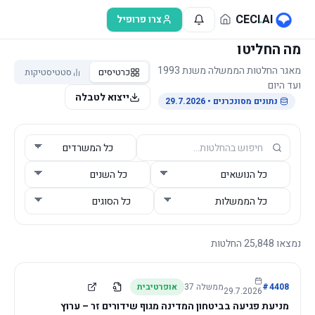
לג לתוכן הראשי
CECI
.
AI
צרו פרופיל
מה החליטו
מאגר החלטות הממשלה משנת 1993
כרטיסים
סטטיסטיקות
ועד היום
ייצוא לטבלה
נתונים מסונכרנים
• 29.7.2026
נמצאו
25,848
החלטות
4408
#
ממשלה
37
אופרטיבית
29.7.2026
מניעת פגיעה בביטחון המדינה מגוף שידורים זר – ערוץ