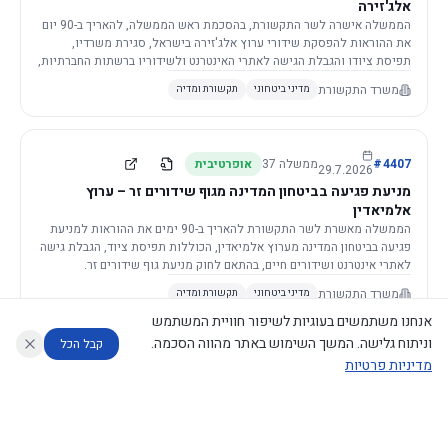
אלג'זירה
הממשלה אישרה לשר התקשורת, בהסכמת ראש הממשלה, להאריך ב-90 יום
את ההוראות להפסקת שידורי ערוץ אלג'זירה בישראל, סגירת משרדיו,
תפיסת ציודו והגבלת הגישה לאתרי האינטרנט ולשידוריו ברשתות החברתיות,
וזאת בשל פגיעה ממשית בביטחון המדינה.
משרד התקשורת
מדיני ביטחוני
תקשורת ומדיה
4407
#
ממשלה
37
אופרטיבית
29.7.2026
מניעת פגיעה בביטחון המדינה מגוף שידורים זר – ערוץ
אלמיאדין
הממשלה מאשרת לשר התקשורת להאריך ב-90 ימים את ההוראות למניעת
פגיעה בביטחון המדינה מערוץ אלמיאדין, הכוללות תפיסת ציוד, הגבלת גישה
לאתרי אינטרנט ושידורים חיים, בהתאם לחוק מניעת גוף שידורים זר.
משרד התקשורת
מדיני ביטחוני
תקשורת ומדיה
אנחנו משתמשים בעוגיות לשיפור חוויית המשתמש
וניתוח גלישה. המשך השימוש באתר מהווה הסכמה.
קבל הכל
מדיניות פרטיות
4421
#
ממשלה
37
אופרטיבית
26.7.2026
העתקת תשתית תקשורת פסיבית במסגרת קידום מיזמי
עוזר לחוקר
מנתח החלטות ממשלה
מנתח מדיניות
מה החליטו
דוחות המוניטור
תשתית
הממשלה מטילה על שרי האוצר והתקשורת לקדם תיקון לחוק לקידום
נגישות
|
פרטיות
|
CECI.AI
2026
©