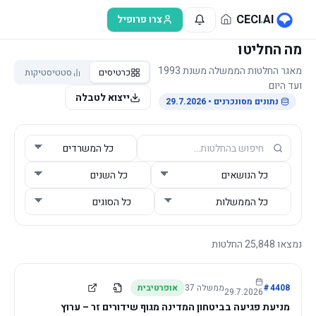
לג לתוכן הראשי
CECI
.
AI
צרו פרופיל
מה החליטו
מאגר החלטות הממשלה משנת 1993
כרטיסים
סטטיסטיקות
ועד היום
ייצוא לטבלה
נתונים מסונכרנים
• 29.7.2026
נמצאו
25,848
החלטות
4408
#
ממשלה
37
אופרטיבית
29.7.2026
מניעת פגיעה בביטחון המדינה מגוף שידורים זר – ערוץ