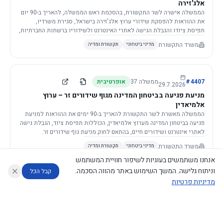
אלג'זירה
הממשלה אישרה לשר התקשורת, בהסכמת ראש הממשלה, להאריך ב-90 יום
את ההוראות להפסקת שידורי ערוץ אלג'זירה בישראל, סגירת משרדיו,
תפיסת ציודו והגבלת הגישה לאתרי האינטרנט ולשידוריו ברשתות החברתיות,
וזאת בשל פגיעה ממשית בביטחון המדינה.
משרד התקשורת
מדיני ביטחוני
תקשורת ומדיה
4407
#
ממשלה
37
אופרטיבית
29.7.2026
מניעת פגיעה בביטחון המדינה מגוף שידורים זר – ערוץ
אלמיאדין
הממשלה מאשרת לשר התקשורת להאריך ב-90 ימים את ההוראות למניעת
פגיעה בביטחון המדינה מערוץ אלמיאדין, הכוללות תפיסת ציוד, הגבלת גישה
לאתרי אינטרנט ושידורים חיים, בהתאם לחוק מניעת גוף שידורים זר.
משרד התקשורת
מדיני ביטחוני
תקשורת ומדיה
אנחנו משתמשים בעוגיות לשיפור חוויית המשתמש
וניתוח גלישה. המשך השימוש באתר מהווה הסכמה.
קבל הכל
מדיניות פרטיות
4421
#
ממשלה
37
אופרטיבית
26.7.2026
העתקת תשתית תקשורת פסיבית במסגרת קידום מיזמי
עוזר לחוקר
מנתח החלטות ממשלה
מנתח מדיניות
מה החליטו
דוחות המוניטור
תשתית
הממשלה מטילה על שרי האוצר והתקשורת לקדם תיקון לחוק לקידום
נגישות
|
פרטיות
|
CECI.AI
2026
©