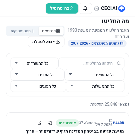
לג לתוכן הראשי
CECI
.
AI
צרו פרופיל
מה החליטו
מאגר החלטות הממשלה משנת 1993
כרטיסים
סטטיסטיקות
ועד היום
ייצוא לטבלה
נתונים מסונכרנים
• 29.7.2026
נמצאו
25,848
החלטות
4408
#
ממשלה
37
אופרטיבית
29.7.2026
מניעת פגיעה בביטחון המדינה מגוף שידורים זר – ערוץ