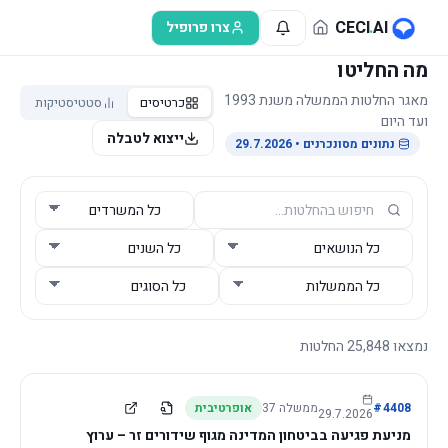
לג לתוכן הראשי
CECI
.
AI
צרו פרופיל
מה החליטו
מאגר החלטות הממשלה משנת 1993
כרטיסים
סטטיסטיקות
ועד היום
ייצוא לטבלה
נתונים מסונכרנים
• 29.7.2026
נמצאו
25,848
החלטות
4408
#
ממשלה
37
אופרטיבית
29.7.2026
מניעת פגיעה בביטחון המדינה מגוף שידורים זר – ערוץ