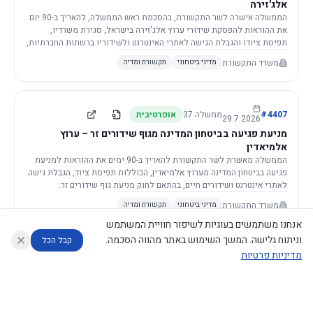
אלג'זירה
הממשלה אישרה לשר התקשורת, בהסכמת ראש הממשלה, להאריך ב-90 יום
את ההוראות להפסקת שידורי ערוץ אלג'זירה בישראל, סגירת משרדיו,
תפיסת ציודו והגבלת הגישה לאתרי האינטרנט ולשידוריו ברשתות החברתיות,
וזאת בשל פגיעה ממשית בביטחון המדינה.
משרד התקשורת
מדיני ביטחוני
תקשורת ומדיה
4407
#
ממשלה
37
אופרטיבית
29.7.2026
מניעת פגיעה בביטחון המדינה מגוף שידורים זר – ערוץ
אלמיאדין
הממשלה מאשרת לשר התקשורת להאריך ב-90 ימים את ההוראות למניעת
פגיעה בביטחון המדינה מערוץ אלמיאדין, הכוללות תפיסת ציוד, הגבלת גישה
לאתרי אינטרנט ושידורים חיים, בהתאם לחוק מניעת גוף שידורים זר.
משרד התקשורת
מדיני ביטחוני
תקשורת ומדיה
אנחנו משתמשים בעוגיות לשיפור חוויית המשתמש
וניתוח גלישה. המשך השימוש באתר מהווה הסכמה.
קבל הכל
מדיניות פרטיות
4421
#
ממשלה
37
אופרטיבית
26.7.2026
העתקת תשתית תקשורת פסיבית במסגרת קידום מיזמי
עוזר לחוקר
מנתח החלטות ממשלה
מנתח מדיניות
מה החליטו
דוחות המוניטור
תשתית
הממשלה מטילה על שרי האוצר והתקשורת לקדם תיקון לחוק לקידום
נגישות
|
פרטיות
|
CECI.AI
2026
©