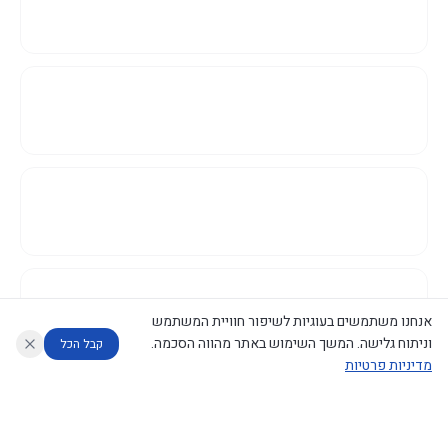
אנחנו משתמשים בעוגיות לשיפור חוויית המשתמש
וניתוח גלישה. המשך השימוש באתר מהווה הסכמה.
קבל הכל
מדיניות פרטיות
עוזר לחוקר
מנתח החלטות ממשלה
מנתח מדיניות
מה החליטו
דוחות המוניטור
נגישות
|
פרטיות
|
CECI.AI
2026
©