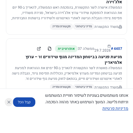
אלג'זירה
הממשלה אישרה לשר התקשורת, בהסכמת ראש הממשלה, להאריך ב-90 יום
את ההוראות להפסקת שידורי ערוץ אלג'זירה בישראל, סגירת משרדיו,
תפיסת ציודו והגבלת הגישה לאתרי האינטרנט ולשידוריו ברשתות החברתיות,
וזאת בשל פגיעה ממשית בביטחון המדינה.
משרד התקשורת
מדיני ביטחוני
תקשורת ומדיה
4407
#
ממשלה
37
אופרטיבית
29.7.2026
מניעת פגיעה בביטחון המדינה מגוף שידורים זר – ערוץ
אלמיאדין
הממשלה מאשרת לשר התקשורת להאריך ב-90 ימים את ההוראות למניעת
פגיעה בביטחון המדינה מערוץ אלמיאדין, הכוללות תפיסת ציוד, הגבלת גישה
לאתרי אינטרנט ושידורים חיים, בהתאם לחוק מניעת גוף שידורים זר.
משרד התקשורת
מדיני ביטחוני
תקשורת ומדיה
אנחנו משתמשים בעוגיות לשיפור חוויית המשתמש
וניתוח גלישה. המשך השימוש באתר מהווה הסכמה.
קבל הכל
מדיניות פרטיות
4421
#
ממשלה
37
אופרטיבית
26.7.2026
העתקת תשתית תקשורת פסיבית במסגרת קידום מיזמי
עוזר לחוקר
מנתח החלטות ממשלה
מנתח מדיניות
מה החליטו
דוחות המוניטור
תשתית
הממשלה מטילה על שרי האוצר והתקשורת לקדם תיקון לחוק לקידום
נגישות
|
פרטיות
|
CECI.AI
2026
©