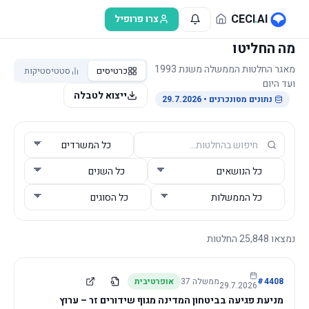
לג לתוכן הראשי
CECI
.
AI
צרו פרופיל
מה החליטו
מאגר החלטות הממשלה משנת 1993
כרטיסים
סטטיסטיקות
ועד היום
ייצוא לטבלה
נתונים מסונכרנים
• 29.7.2026
נמצאו
25,848
החלטות
4408
#
ממשלה
37
אופרטיבית
29.7.2026
מניעת פגיעה בביטחון המדינה מגוף שידורים זר – ערוץ