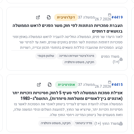
4419
#
ממשלה
37
דקלרטיבית
26.7.2026
העברת סמכויות הנתונות לפי חוק משר הפנים לראש הממשלה
בנושאים דחופים
לאור היעדר שר פנים, הממשלה החליטה להעביר לראש הממשלה באופן זמני
סמכויות דחופות הנתונות לשר הפנים בחוקים שונים, וזאת עד למינוי שר
קבוע. הסמכויות שהועברו כוללות נושאים בתחומי תכנון ובנייה, רשויות
מקומיות, כניסה לישראל, הסדרת מקומות רחצה ועוד, וההחלטה תובא
משרד הפנים
מינהל ציבורי ושירות המדינה
שלטון מקומי
לאישור הכנסת. עם מינוי שר פנים, הסמכויות יחזרו אליו אוטומטית.
(+1)
חקיקה, משפט ורגולציה
4415
#
ממשלה
37
אופרטיבית
26.7.2026
אצילת סמכות הממשלה לפי סעיף 5 לחוק חסינויות וזכויות יתר
(ארגונים בין־לאומיים ומשלחות מיוחדות), התשמ"ג–1983
לוועדת השרים לענייני ביטחון לאומי
הממשלה אצלה לוועדת השרים לענייני ביטחון לאומי את הסמכות לאשר צו
חסינויות וזכויות יתר, שיוציא שר החוץ, למועצת השלום וגופי המשנה שלה,
וזאת מטעמים של ביטחון המדינה ויחסי החוץ שלה.
משרד החוץ
(+1)
מדיני ביטחוני
חקיקה, משפט ורגולציה