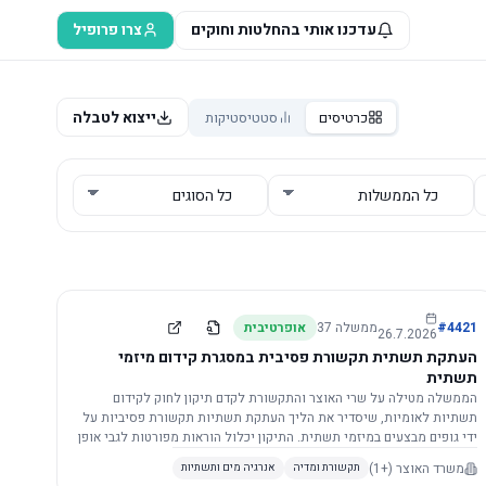
עדכנו אותי בהחלטות וחוקים
צרו פרופיל
ייצוא לטבלה
כרטיסים
סטטיסטיקות
4421
#
ממשלה
37
אופרטיבית
26.7.2026
העתקת תשתית תקשורת פסיבית במסגרת קידום מיזמי
תשתית
הממשלה מטילה על שרי האוצר והתקשורת לקדם תיקון לחוק לקידום
תשתיות לאומיות, שיסדיר את הליך העתקת תשתיות תקשורת פסיביות על
ידי גופים מבצעים במיזמי תשתית. התיקון יכלול הוראות מפורטות לגבי אופן
הביצוע, התייעצות עם ספקים מורשים, מועדי הודעות, תשלום עלויות
משרד האוצר
(+1)
תקשורת ומדיה
אנרגיה מים ותשתיות
לספקים, ודרישות לקבלנים מוסמכים, במטרה לייעל את קידום מיזמי