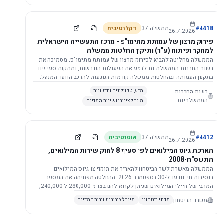
התשתית.
4418
#
ממשלה
37
דקלרטיבית
26.7.2026
פירוק מרצון של עמותת מתימו"פ - מרכז התעשייה הישראלית
למחקר ופיתוח (ע"ר) ותיקון החלטות ממשלה
הממשלה מחליטה להביא לפירוק מרצון של עמותת מתימו"פ, מסמיכה את
רשות החברות הממשלתיות לבצע את הפעולות הנדרשות, ומתקנת סעיפים
בתקנון העמותה ובהחלטות ממשלה קודמות הנוגעות להרכב הוועד המנהל.
רשות החברות
מדע, טכנולוגיה וחדשנות
הממשלתיות
מינהל ציבורי ושירות המדינה
4412
#
ממשלה
37
אופרטיבית
26.7.2026
הארכת גיוס המילואים לפי סעיף 8 לחוק שירות המילואים,
התשס"ח-2008
הממשלה מאשרת לשר הביטחון להאריך את תוקף צו גיוס המילואים
בנסיבות חירום עד ל-30 בספטמבר 2026. ההחלטה מפחיתה את המספר
המרבי של חיילי המילואים שניתן לקרוא להם בצו מ-280,000 ל-240,000,
ומסמיכה גורמים צבאיים לקרוא לחיילים לשירות תוך הגדרת תנאים לגיוס
משרד הביטחון
מדיני ביטחוני
מינהל ציבורי ושירות המדינה
חוזר.