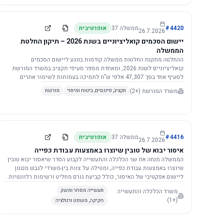
4420
#
ממשלה
37
אופרטיבית
26.7.2026
יישום הסכמים קואליציוניים בשנת 2026 – תיקון החלטת
הממשלה
ההחלטה מתקנת החלטות ממשלה קודמות בנוגע ליישום הסכמים
קואליציוניים לשנת 2026, ומאחדת מספר סעיפי תקציב במשרד המורשת
לסעיף אחד בסך 47,307 אלפי ש"ח לתמיכה בעמותות לשימור אתרים.
הסכום יופחת ב-3%, ויישום ההחלטה מותנה בקבלת חוות דעת מקצועית
משרד המורשת
(+2)
תקציב, פיננסים, ביטוח ומיסוי
מורשת
ומשפטית מהמשרד הרלוונטי, תוך הקפדה על נהלים קיימים ומניעת כפל
תקצוב. בנוסף, כל שינוי בסכומים הכוללים להסכמים קואליציוניים יגרור
הפחתה יחסית בסכום זה.
4416
#
ממשלה
37
אופרטיבית
26.7.2026
איסור יבוא של טובין שיוצרו באמצעות עבודת כפייה
הממשלה מנחה את שר הכלכלה והתעשייה לקבוע הסדר שיאסור יבוא טובין
שיוצרו באמצעות עבודת כפייה, ומטילה על צוות בין-משרדי לגבש מנגנון
ליישום אפקטיבי של האיסור, כולל קביעת גורם מחליט ורשימות רלוונטיות.
משרד הכלכלה והתעשייה
תעשייה מסחר ומשק
(+1)
חקיקה, משפט ורגולציה