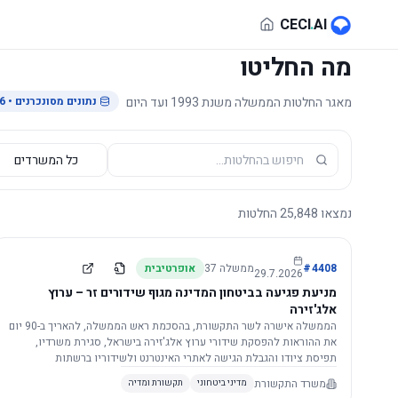
לג לתוכן הראשי
CECI
.
AI
מה החליטו
מאגר החלטות הממשלה משנת 1993 ועד היום
נתונים מסונכרנים
• 29.7.2026
נמצאו
25,848
החלטות
4408
#
ממשלה
37
אופרטיבית
29.7.2026
מניעת פגיעה בביטחון המדינה מגוף שידורים זר – ערוץ
אלג'זירה
הממשלה אישרה לשר התקשורת, בהסכמת ראש הממשלה, להאריך ב-90 יום
את ההוראות להפסקת שידורי ערוץ אלג'זירה בישראל, סגירת משרדיו,
תפיסת ציודו והגבלת הגישה לאתרי האינטרנט ולשידוריו ברשתות
החברתיות, וזאת בשל פגיעה ממשית בביטחון המדינה.
משרד התקשורת
מדיני ביטחוני
תקשורת ומדיה