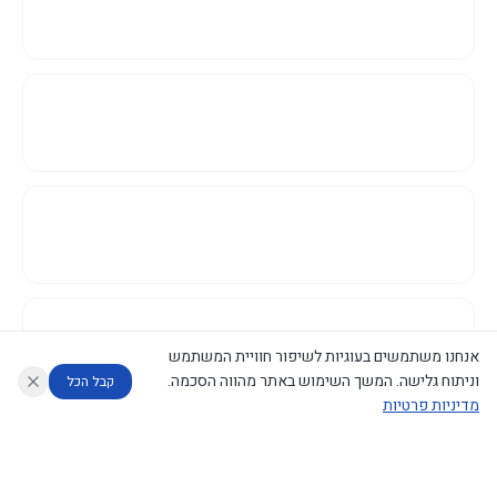
אנחנו משתמשים בעוגיות לשיפור חוויית המשתמש
וניתוח גלישה. המשך השימוש באתר מהווה הסכמה.
קבל הכל
מדיניות פרטיות
עוזר לחוקר
מנתח החלטות ממשלה
מנתח מדיניות
מה החליטו
דוחות המוניטור
נגישות
|
פרטיות
|
CECI.AI
2026
©