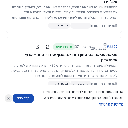
אלג'זירה
הממשלה אישרה לשר התקשורת, בהסכמת ראש הממשלה, להאריך ב-90 יום
את ההוראות להפסקת שידורי ערוץ אלג'זירה בישראל, סגירת משרדיו,
תפיסת ציודו והגבלת הגישה לאתרי האינטרנט ולשידוריו ברשתות החברתיות,
וזאת בשל פגיעה ממשית בביטחון המדינה.
משרד התקשורת
מדיני ביטחוני
תקשורת ומדיה
4407
#
ממשלה
37
אופרטיבית
29.7.2026
מניעת פגיעה בביטחון המדינה מגוף שידורים זר – ערוץ
אלמיאדין
הממשלה מאשרת לשר התקשורת להאריך ב-90 ימים את ההוראות למניעת
פגיעה בביטחון המדינה מערוץ אלמיאדין, הכוללות תפיסת ציוד, הגבלת גישה
לאתרי אינטרנט ושידורים חיים, בהתאם לחוק מניעת גוף שידורים זר.
משרד התקשורת
מדיני ביטחוני
תקשורת ומדיה
אנחנו משתמשים בעוגיות לשיפור חוויית המשתמש
וניתוח גלישה. המשך השימוש באתר מהווה הסכמה.
קבל הכל
מדיניות פרטיות
4421
#
ממשלה
37
אופרטיבית
26.7.2026
העתקת תשתית תקשורת פסיבית במסגרת קידום מיזמי
עוזר לחוקר
מנתח החלטות ממשלה
מנתח מדיניות
מה החליטו
דוחות המוניטור
תשתית
הממשלה מטילה על שרי האוצר והתקשורת לקדם תיקון לחוק לקידום
נגישות
|
פרטיות
|
CECI.AI
2026
©