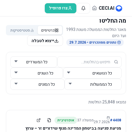
לג לתוכן הראשי
CECI
.
AI
צרו פרופיל
מה החליטו
מאגר החלטות הממשלה משנת 1993
כרטיסים
סטטיסטיקות
ועד היום
ייצוא לטבלה
נתונים מסונכרנים
• 29.7.2026
נמצאו
25,848
החלטות
4408
#
ממשלה
37
אופרטיבית
29.7.2026
מניעת פגיעה בביטחון המדינה מגוף שידורים זר – ערוץ