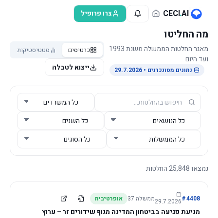
לג לתוכן הראשי
CECI
.
AI
צרו פרופיל
מה החליטו
מאגר החלטות הממשלה משנת 1993
כרטיסים
סטטיסטיקות
ועד היום
ייצוא לטבלה
נתונים מסונכרנים
• 29.7.2026
נמצאו
25,848
החלטות
4408
#
ממשלה
37
אופרטיבית
29.7.2026
מניעת פגיעה בביטחון המדינה מגוף שידורים זר – ערוץ