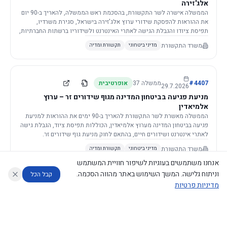
אלג'זירה
הממשלה אישרה לשר התקשורת, בהסכמת ראש הממשלה, להאריך ב-90 יום
את ההוראות להפסקת שידורי ערוץ אלג'זירה בישראל, סגירת משרדיו,
תפיסת ציודו והגבלת הגישה לאתרי האינטרנט ולשידוריו ברשתות החברתיות,
וזאת בשל פגיעה ממשית בביטחון המדינה.
משרד התקשורת
מדיני ביטחוני
תקשורת ומדיה
4407
#
ממשלה
37
אופרטיבית
29.7.2026
מניעת פגיעה בביטחון המדינה מגוף שידורים זר – ערוץ
אלמיאדין
הממשלה מאשרת לשר התקשורת להאריך ב-90 ימים את ההוראות למניעת
פגיעה בביטחון המדינה מערוץ אלמיאדין, הכוללות תפיסת ציוד, הגבלת גישה
לאתרי אינטרנט ושידורים חיים, בהתאם לחוק מניעת גוף שידורים זר.
משרד התקשורת
מדיני ביטחוני
תקשורת ומדיה
אנחנו משתמשים בעוגיות לשיפור חוויית המשתמש
וניתוח גלישה. המשך השימוש באתר מהווה הסכמה.
קבל הכל
מדיניות פרטיות
4421
#
ממשלה
37
אופרטיבית
26.7.2026
העתקת תשתית תקשורת פסיבית במסגרת קידום מיזמי
עוזר לחוקר
מנתח החלטות ממשלה
מנתח מדיניות
מה החליטו
דוחות המוניטור
תשתית
הממשלה מטילה על שרי האוצר והתקשורת לקדם תיקון לחוק לקידום
נגישות
|
פרטיות
|
CECI.AI
2026
©