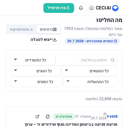
לג לתוכן הראשי
CECI
.
AI
צרו פרופיל
מה החליטו
מאגר החלטות הממשלה משנת 1993
כרטיסים
סטטיסטיקות
ועד היום
ייצוא לטבלה
נתונים מסונכרנים
• 29.7.2026
נמצאו
25,848
החלטות
4408
#
ממשלה
37
אופרטיבית
29.7.2026
מניעת פגיעה בביטחון המדינה מגוף שידורים זר – ערוץ