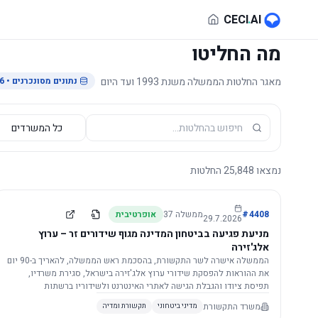
לג לתוכן הראשי
CECI
.
AI
מה החליטו
מאגר החלטות הממשלה משנת 1993 ועד היום
נתונים מסונכרנים
• 29.7.2026
נמצאו
25,848
החלטות
4408
#
ממשלה
37
אופרטיבית
29.7.2026
מניעת פגיעה בביטחון המדינה מגוף שידורים זר – ערוץ
אלג'זירה
הממשלה אישרה לשר התקשורת, בהסכמת ראש הממשלה, להאריך ב-90 יום
את ההוראות להפסקת שידורי ערוץ אלג'זירה בישראל, סגירת משרדיו,
תפיסת ציודו והגבלת הגישה לאתרי האינטרנט ולשידוריו ברשתות
החברתיות, וזאת בשל פגיעה ממשית בביטחון המדינה.
משרד התקשורת
מדיני ביטחוני
תקשורת ומדיה