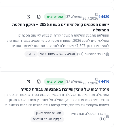
4420
#
ממשלה
37
אופרטיבית
26.7.2026
יישום הסכמים קואליציוניים בשנת 2026 – תיקון החלטת
הממשלה
ההחלטה מתקנת החלטות ממשלה קודמות בנוגע ליישום הסכמים
קואליציוניים לשנת 2026, ומאחדת מספר סעיפי תקציב במשרד המורשת
לסעיף אחד בסך 47,307 אלפי ש"ח לתמיכה בעמותות לשימור אתרים.
הסכום יופחת ב-3%, ויישום ההחלטה מותנה בקבלת חוות דעת מקצועית
משרד המורשת
(+2)
תקציב, פיננסים, ביטוח ומיסוי
מורשת
ומשפטית מהמשרד הרלוונטי, תוך הקפדה על נהלים קיימים ומניעת כפל
תקצוב. בנוסף, כל שינוי בסכומים הכוללים להסכמים קואליציוניים יגרור
הפחתה יחסית בסכום זה.
4416
#
ממשלה
37
אופרטיבית
26.7.2026
איסור יבוא של טובין שיוצרו באמצעות עבודת כפייה
הממשלה מנחה את שר הכלכלה והתעשייה לקבוע הסדר שיאסור יבוא טובין
שיוצרו באמצעות עבודת כפייה, ומטילה על צוות בין-משרדי לגבש מנגנון
ליישום אפקטיבי של האיסור, כולל קביעת גורם מחליט ורשימות רלוונטיות.
משרד הכלכלה והתעשייה
תעשייה מסחר ומשק
(+1)
חקיקה, משפט ורגולציה