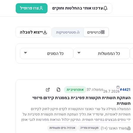
עדכנו אותי בהחלטות וחוקים
צרו פרופיל
ייצוא לטבלה
כרטיסים
סטטיסטיקות
4421
#
ממשלה
37
אופרטיבית
26.7.2026
העתקת תשתית תקשורת פסיבית במסגרת קידום מיזמי
תשתית
הממשלה מטילה על שרי האוצר והתקשורת לקדם תיקון לחוק לקידום
תשתיות לאומיות, שיסדיר את הליך העתקת תשתיות תקשורת פסיביות על
ידי גופים מבצעים במיזמי תשתית. התיקון יכלול הוראות מפורטות לגבי אופן
הביצוע, התייעצות עם ספקים מורשים, מועדי הודעות, תשלום עלויות
משרד האוצר
(+1)
תקשורת ומדיה
אנרגיה מים ותשתיות
לספקים, ודרישות לקבלנים מוסמכים, במטרה לייעל את קידום מיזמי