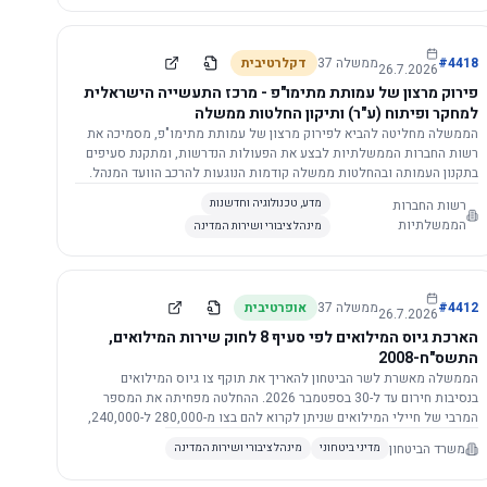
התשתית.
4418
#
ממשלה
37
דקלרטיבית
26.7.2026
פירוק מרצון של עמותת מתימו"פ - מרכז התעשייה הישראלית
למחקר ופיתוח (ע"ר) ותיקון החלטות ממשלה
הממשלה מחליטה להביא לפירוק מרצון של עמותת מתימו"פ, מסמיכה את
רשות החברות הממשלתיות לבצע את הפעולות הנדרשות, ומתקנת סעיפים
בתקנון העמותה ובהחלטות ממשלה קודמות הנוגעות להרכב הוועד המנהל.
רשות החברות
מדע, טכנולוגיה וחדשנות
הממשלתיות
מינהל ציבורי ושירות המדינה
4412
#
ממשלה
37
אופרטיבית
26.7.2026
הארכת גיוס המילואים לפי סעיף 8 לחוק שירות המילואים,
התשס"ח-2008
הממשלה מאשרת לשר הביטחון להאריך את תוקף צו גיוס המילואים
בנסיבות חירום עד ל-30 בספטמבר 2026. ההחלטה מפחיתה את המספר
המרבי של חיילי המילואים שניתן לקרוא להם בצו מ-280,000 ל-240,000,
ומסמיכה גורמים צבאיים לקרוא לחיילים לשירות תוך הגדרת תנאים לגיוס
משרד הביטחון
מדיני ביטחוני
מינהל ציבורי ושירות המדינה
חוזר.