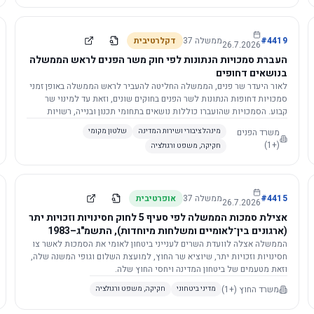
4419
#
ממשלה
37
דקלרטיבית
26.7.2026
העברת סמכויות הנתונות לפי חוק משר הפנים לראש הממשלה
בנושאים דחופים
לאור היעדר שר פנים, הממשלה החליטה להעביר לראש הממשלה באופן זמני
סמכויות דחופות הנתונות לשר הפנים בחוקים שונים, וזאת עד למינוי שר
קבוע. הסמכויות שהועברו כוללות נושאים בתחומי תכנון ובנייה, רשויות
מקומיות, כניסה לישראל, הסדרת מקומות רחצה ועוד, וההחלטה תובא
משרד הפנים
מינהל ציבורי ושירות המדינה
שלטון מקומי
לאישור הכנסת. עם מינוי שר פנים, הסמכויות יחזרו אליו אוטומטית.
(+1)
חקיקה, משפט ורגולציה
4415
#
ממשלה
37
אופרטיבית
26.7.2026
אצילת סמכות הממשלה לפי סעיף 5 לחוק חסינויות וזכויות יתר
(ארגונים בין־לאומיים ומשלחות מיוחדות), התשמ"ג–1983
לוועדת השרים לענייני ביטחון לאומי
הממשלה אצלה לוועדת השרים לענייני ביטחון לאומי את הסמכות לאשר צו
חסינויות וזכויות יתר, שיוציא שר החוץ, למועצת השלום וגופי המשנה שלה,
וזאת מטעמים של ביטחון המדינה ויחסי החוץ שלה.
משרד החוץ
(+1)
מדיני ביטחוני
חקיקה, משפט ורגולציה