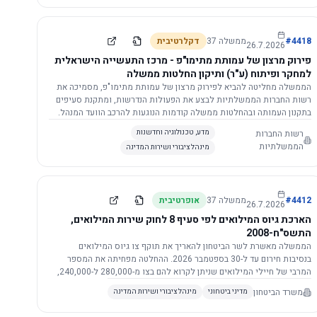
התשתית.
4418
#
ממשלה
37
דקלרטיבית
26.7.2026
פירוק מרצון של עמותת מתימו"פ - מרכז התעשייה הישראלית
למחקר ופיתוח (ע"ר) ותיקון החלטות ממשלה
הממשלה מחליטה להביא לפירוק מרצון של עמותת מתימו"פ, מסמיכה את
רשות החברות הממשלתיות לבצע את הפעולות הנדרשות, ומתקנת סעיפים
בתקנון העמותה ובהחלטות ממשלה קודמות הנוגעות להרכב הוועד המנהל.
רשות החברות
מדע, טכנולוגיה וחדשנות
הממשלתיות
מינהל ציבורי ושירות המדינה
4412
#
ממשלה
37
אופרטיבית
26.7.2026
הארכת גיוס המילואים לפי סעיף 8 לחוק שירות המילואים,
התשס"ח-2008
הממשלה מאשרת לשר הביטחון להאריך את תוקף צו גיוס המילואים
בנסיבות חירום עד ל-30 בספטמבר 2026. ההחלטה מפחיתה את המספר
המרבי של חיילי המילואים שניתן לקרוא להם בצו מ-280,000 ל-240,000,
ומסמיכה גורמים צבאיים לקרוא לחיילים לשירות תוך הגדרת תנאים לגיוס
משרד הביטחון
מדיני ביטחוני
מינהל ציבורי ושירות המדינה
חוזר.