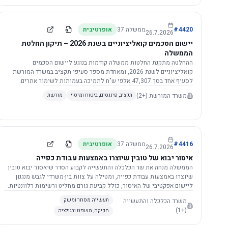
4420
#
ממשלה
37
אופרטיבית
26.7.2026
יישום הסכמים קואליציוניים בשנת 2026 – תיקון החלטת
הממשלה
ההחלטה מתקנת החלטות ממשלה קודמות בנוגע ליישום הסכמים
קואליציוניים לשנת 2026, ומאחדת מספר סעיפי תקציב במשרד המורשת
לסעיף אחד בסך 47,307 אלפי ש"ח לתמיכה בעמותות לשימור אתרים.
הסכום יופחת ב-3%, ויישום ההחלטה מותנה בקבלת חוות דעת מקצועית
משרד המורשת
(+2)
תקציב, פיננסים, ביטוח ומיסוי
מורשת
ומשפטית מהמשרד הרלוונטי, תוך הקפדה על נהלים קיימים ומניעת כפל
תקצוב. בנוסף, כל שינוי בסכומים הכוללים להסכמים קואליציוניים יגרור
הפחתה יחסית בסכום זה.
4416
#
ממשלה
37
אופרטיבית
26.7.2026
איסור יבוא של טובין שיוצרו באמצעות עבודת כפייה
הממשלה מנחה את שר הכלכלה והתעשייה לקבוע הסדר שיאסור יבוא טובין
שיוצרו באמצעות עבודת כפייה, ומטילה על צוות בין-משרדי לגבש מנגנון
ליישום אפקטיבי של האיסור, כולל קביעת גורם מחליט ורשימות רלוונטיות.
משרד הכלכלה והתעשייה
תעשייה מסחר ומשק
(+1)
חקיקה, משפט ורגולציה