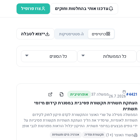
עדכנו אותי בהחלטות וחוקים
צרו פרופיל
ייצוא לטבלה
כרטיסים
סטטיסטיקות
4421
#
ממשלה
37
אופרטיבית
26.7.2026
העתקת תשתית תקשורת פסיבית במסגרת קידום מיזמי
תשתית
הממשלה מטילה על שרי האוצר והתקשורת לקדם תיקון לחוק לקידום
תשתיות לאומיות, שיסדיר את הליך העתקת תשתיות תקשורת פסיביות על
ידי גופים מבצעים במיזמי תשתית. התיקון יכלול הוראות מפורטות לגבי אופן
הביצוע, התייעצות עם ספקים מורשים, מועדי הודעות, תשלום עלויות
משרד האוצר
(+1)
תקשורת ומדיה
אנרגיה מים ותשתיות
לספקים, ודרישות לקבלנים מוסמכים, במטרה לייעל את קידום מיזמי