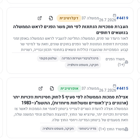
4419
#
ממשלה
37
דקלרטיבית
26.7.2026
העברת סמכויות הנתונות לפי חוק משר הפנים לראש הממשלה
בנושאים דחופים
לאור היעדר שר פנים, הממשלה החליטה להעביר לראש הממשלה באופן זמני
סמכויות דחופות הנתונות לשר הפנים בחוקים שונים, וזאת עד למינוי שר
קבוע. הסמכויות שהועברו כוללות נושאים בתחומי תכנון ובנייה, רשויות
מקומיות, כניסה לישראל, הסדרת מקומות רחצה ועוד, וההחלטה תובא
משרד הפנים
מינהל ציבורי ושירות המדינה
שלטון מקומי
לאישור הכנסת. עם מינוי שר פנים, הסמכויות יחזרו אליו אוטומטית.
(+1)
חקיקה, משפט ורגולציה
4415
#
ממשלה
37
אופרטיבית
26.7.2026
אצילת סמכות הממשלה לפי סעיף 5 לחוק חסינויות וזכויות יתר
(ארגונים בין־לאומיים ומשלחות מיוחדות), התשמ"ג–1983
לוועדת השרים לענייני ביטחון לאומי
הממשלה אצלה לוועדת השרים לענייני ביטחון לאומי את הסמכות לאשר צו
חסינויות וזכויות יתר, שיוציא שר החוץ, למועצת השלום וגופי המשנה שלה,
וזאת מטעמים של ביטחון המדינה ויחסי החוץ שלה.
משרד החוץ
(+1)
מדיני ביטחוני
חקיקה, משפט ורגולציה