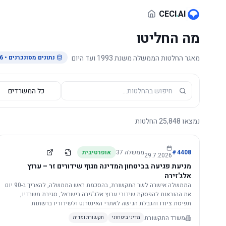
לג לתוכן הראשי
CECI
.
AI
מה החליטו
מאגר החלטות הממשלה משנת 1993 ועד היום
נתונים מסונכרנים
• 29.7.2026
נמצאו
25,848
החלטות
4408
#
ממשלה
37
אופרטיבית
29.7.2026
מניעת פגיעה בביטחון המדינה מגוף שידורים זר – ערוץ
אלג'זירה
הממשלה אישרה לשר התקשורת, בהסכמת ראש הממשלה, להאריך ב-90 יום
את ההוראות להפסקת שידורי ערוץ אלג'זירה בישראל, סגירת משרדיו,
תפיסת ציודו והגבלת הגישה לאתרי האינטרנט ולשידוריו ברשתות
החברתיות, וזאת בשל פגיעה ממשית בביטחון המדינה.
משרד התקשורת
מדיני ביטחוני
תקשורת ומדיה