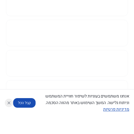
אנחנו משתמשים בעוגיות לשיפור חוויית המשתמש
וניתוח גלישה. המשך השימוש באתר מהווה הסכמה.
קבל הכל
מדיניות פרטיות
עוזר לחוקר
מנתח החלטות ממשלה
מנתח מדיניות
מה החליטו
דוחות המוניטור
נגישות
|
פרטיות
|
CECI.AI
2026
©