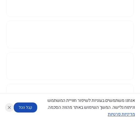
אנחנו משתמשים בעוגיות לשיפור חוויית המשתמש
וניתוח גלישה. המשך השימוש באתר מהווה הסכמה.
קבל הכל
מדיניות פרטיות
עוזר לחוקר
מנתח החלטות ממשלה
מנתח מדיניות
מה החליטו
דוחות המוניטור
נגישות
|
פרטיות
|
CECI.AI
2026
©