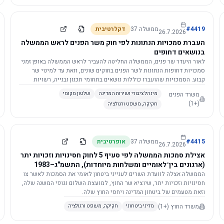
4419
#
ממשלה
37
דקלרטיבית
26.7.2026
העברת סמכויות הנתונות לפי חוק משר הפנים לראש הממשלה
בנושאים דחופים
לאור היעדר שר פנים, הממשלה החליטה להעביר לראש הממשלה באופן זמני
סמכויות דחופות הנתונות לשר הפנים בחוקים שונים, וזאת עד למינוי שר
קבוע. הסמכויות שהועברו כוללות נושאים בתחומי תכנון ובנייה, רשויות
מקומיות, כניסה לישראל, הסדרת מקומות רחצה ועוד, וההחלטה תובא
משרד הפנים
מינהל ציבורי ושירות המדינה
שלטון מקומי
לאישור הכנסת. עם מינוי שר פנים, הסמכויות יחזרו אליו אוטומטית.
(+1)
חקיקה, משפט ורגולציה
4415
#
ממשלה
37
אופרטיבית
26.7.2026
אצילת סמכות הממשלה לפי סעיף 5 לחוק חסינויות וזכויות יתר
(ארגונים בין־לאומיים ומשלחות מיוחדות), התשמ"ג–1983
לוועדת השרים לענייני ביטחון לאומי
הממשלה אצלה לוועדת השרים לענייני ביטחון לאומי את הסמכות לאשר צו
חסינויות וזכויות יתר, שיוציא שר החוץ, למועצת השלום וגופי המשנה שלה,
וזאת מטעמים של ביטחון המדינה ויחסי החוץ שלה.
משרד החוץ
(+1)
מדיני ביטחוני
חקיקה, משפט ורגולציה