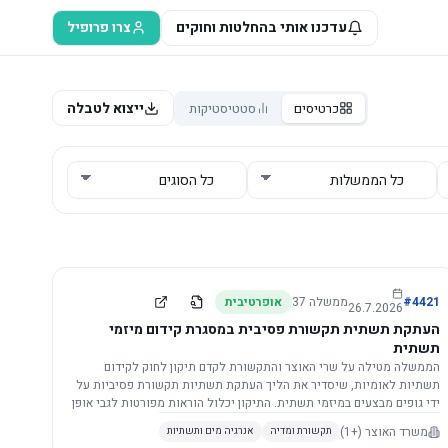
עדכנו אותי בהחלטות וחוקים
צרו פרופיל
ייצוא לטבלה
כרטיסים
סטטיסטיקות
4421
#
ממשלה
37
אופרטיבית
26.7.2026
העתקת תשתית תקשורת פסיבית במסגרת קידום מיזמי
תשתית
הממשלה מטילה על שרי האוצר והתקשורת לקדם תיקון לחוק לקידום
תשתיות לאומיות, שיסדיר את הליך העתקת תשתיות תקשורת פסיביות על
ידי גופים מבצעים במיזמי תשתית. התיקון יכלול הוראות מפורטות לגבי אופן
הביצוע, התייעצות עם ספקים מורשים, מועדי הודעות, תשלום עלויות
משרד האוצר
(+1)
תקשורת ומדיה
אנרגיה מים ותשתיות
לספקים, ודרישות לקבלנים מוסמכים, במטרה לייעל את קידום מיזמי