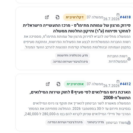
התשתית.
4418
#
ממשלה
37
דקלרטיבית
26.7.2026
פירוק מרצון של עמותת מתימו"פ - מרכז התעשייה הישראלית
למחקר ופיתוח (ע"ר) ותיקון החלטות ממשלה
הממשלה מחליטה להביא לפירוק מרצון של עמותת מתימו"פ, מסמיכה את
רשות החברות הממשלתיות לבצע את הפעולות הנדרשות, ומתקנת סעיפים
בתקנון העמותה ובהחלטות ממשלה קודמות הנוגעות להרכב הוועד המנהל.
רשות החברות
מדע, טכנולוגיה וחדשנות
הממשלתיות
מינהל ציבורי ושירות המדינה
4412
#
ממשלה
37
אופרטיבית
26.7.2026
הארכת גיוס המילואים לפי סעיף 8 לחוק שירות המילואים,
התשס"ח-2008
הממשלה מאשרת לשר הביטחון להאריך את תוקף צו גיוס המילואים
בנסיבות חירום עד ל-30 בספטמבר 2026. ההחלטה מפחיתה את המספר
המרבי של חיילי המילואים שניתן לקרוא להם בצו מ-280,000 ל-240,000,
ומסמיכה גורמים צבאיים לקרוא לחיילים לשירות תוך הגדרת תנאים לגיוס
משרד הביטחון
מדיני ביטחוני
מינהל ציבורי ושירות המדינה
חוזר.