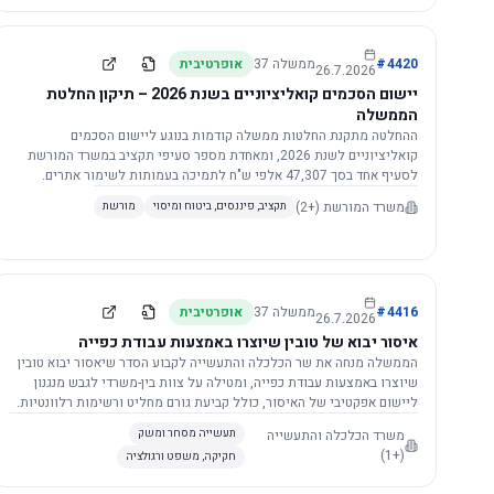
4420
#
ממשלה
37
אופרטיבית
26.7.2026
יישום הסכמים קואליציוניים בשנת 2026 – תיקון החלטת
הממשלה
ההחלטה מתקנת החלטות ממשלה קודמות בנוגע ליישום הסכמים
קואליציוניים לשנת 2026, ומאחדת מספר סעיפי תקציב במשרד המורשת
לסעיף אחד בסך 47,307 אלפי ש"ח לתמיכה בעמותות לשימור אתרים.
הסכום יופחת ב-3%, ויישום ההחלטה מותנה בקבלת חוות דעת מקצועית
משרד המורשת
(+2)
תקציב, פיננסים, ביטוח ומיסוי
מורשת
ומשפטית מהמשרד הרלוונטי, תוך הקפדה על נהלים קיימים ומניעת כפל
תקצוב. בנוסף, כל שינוי בסכומים הכוללים להסכמים קואליציוניים יגרור
הפחתה יחסית בסכום זה.
4416
#
ממשלה
37
אופרטיבית
26.7.2026
איסור יבוא של טובין שיוצרו באמצעות עבודת כפייה
הממשלה מנחה את שר הכלכלה והתעשייה לקבוע הסדר שיאסור יבוא טובין
שיוצרו באמצעות עבודת כפייה, ומטילה על צוות בין-משרדי לגבש מנגנון
ליישום אפקטיבי של האיסור, כולל קביעת גורם מחליט ורשימות רלוונטיות.
משרד הכלכלה והתעשייה
תעשייה מסחר ומשק
(+1)
חקיקה, משפט ורגולציה