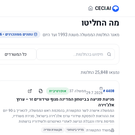
לג לתוכן הראשי
CECI
.
AI
מה החליטו
מאגר החלטות הממשלה משנת 1993 ועד היום
נתונים מסונכרנים
• 29.7.2026
נמצאו
25,848
החלטות
4408
#
ממשלה
37
אופרטיבית
29.7.2026
מניעת פגיעה בביטחון המדינה מגוף שידורים זר – ערוץ
אלג'זירה
הממשלה אישרה לשר התקשורת, בהסכמת ראש הממשלה, להאריך ב-90 יום
את ההוראות להפסקת שידורי ערוץ אלג'זירה בישראל, סגירת משרדיו,
תפיסת ציודו והגבלת הגישה לאתרי האינטרנט ולשידוריו ברשתות
החברתיות, וזאת בשל פגיעה ממשית בביטחון המדינה.
משרד התקשורת
מדיני ביטחוני
תקשורת ומדיה