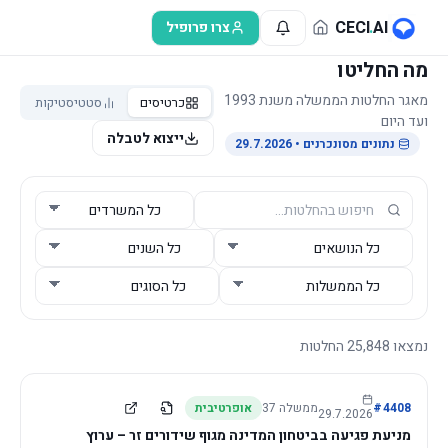
לג לתוכן הראשי
CECI
.
AI
צרו פרופיל
מה החליטו
מאגר החלטות הממשלה משנת 1993
כרטיסים
סטטיסטיקות
ועד היום
ייצוא לטבלה
נתונים מסונכרנים
• 29.7.2026
נמצאו
25,848
החלטות
4408
#
ממשלה
37
אופרטיבית
29.7.2026
מניעת פגיעה בביטחון המדינה מגוף שידורים זר – ערוץ