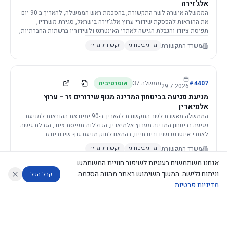
אלג'זירה
הממשלה אישרה לשר התקשורת, בהסכמת ראש הממשלה, להאריך ב-90 יום
את ההוראות להפסקת שידורי ערוץ אלג'זירה בישראל, סגירת משרדיו,
תפיסת ציודו והגבלת הגישה לאתרי האינטרנט ולשידוריו ברשתות החברתיות,
וזאת בשל פגיעה ממשית בביטחון המדינה.
משרד התקשורת
מדיני ביטחוני
תקשורת ומדיה
4407
#
ממשלה
37
אופרטיבית
29.7.2026
מניעת פגיעה בביטחון המדינה מגוף שידורים זר – ערוץ
אלמיאדין
הממשלה מאשרת לשר התקשורת להאריך ב-90 ימים את ההוראות למניעת
פגיעה בביטחון המדינה מערוץ אלמיאדין, הכוללות תפיסת ציוד, הגבלת גישה
לאתרי אינטרנט ושידורים חיים, בהתאם לחוק מניעת גוף שידורים זר.
משרד התקשורת
מדיני ביטחוני
תקשורת ומדיה
אנחנו משתמשים בעוגיות לשיפור חוויית המשתמש
וניתוח גלישה. המשך השימוש באתר מהווה הסכמה.
קבל הכל
מדיניות פרטיות
4421
#
ממשלה
37
אופרטיבית
26.7.2026
העתקת תשתית תקשורת פסיבית במסגרת קידום מיזמי
עוזר לחוקר
מנתח החלטות ממשלה
מנתח מדיניות
מה החליטו
דוחות המוניטור
תשתית
הממשלה מטילה על שרי האוצר והתקשורת לקדם תיקון לחוק לקידום
נגישות
|
פרטיות
|
CECI.AI
2026
©