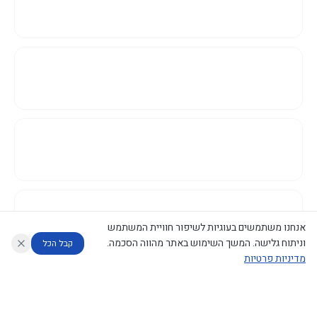
אנחנו משתמשים בעוגיות לשיפור חוויית המשתמש
וניתוח גלישה. המשך השימוש באתר מהווה הסכמה.
קבל הכל
מדיניות פרטיות
עוזר לחוקר
מנתח החלטות ממשלה
מנתח מדיניות
מה החליטו
דוחות המוניטור
נגישות
|
פרטיות
|
CECI.AI
2026
©