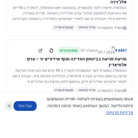
אלג'זירה
הממשלה אישרה לשר התקשורת, בהסכמת ראש הממשלה, להאריך ב-90 יום
את ההוראות להפסקת שידורי ערוץ אלג'זירה בישראל, סגירת משרדיו,
תפיסת ציודו והגבלת הגישה לאתרי האינטרנט ולשידוריו ברשתות החברתיות,
וזאת בשל פגיעה ממשית בביטחון המדינה.
משרד התקשורת
מדיני ביטחוני
תקשורת ומדיה
4407
#
ממשלה
37
אופרטיבית
29.7.2026
מניעת פגיעה בביטחון המדינה מגוף שידורים זר – ערוץ
אלמיאדין
הממשלה מאשרת לשר התקשורת להאריך ב-90 ימים את ההוראות למניעת
פגיעה בביטחון המדינה מערוץ אלמיאדין, הכוללות תפיסת ציוד, הגבלת גישה
לאתרי אינטרנט ושידורים חיים, בהתאם לחוק מניעת גוף שידורים זר.
משרד התקשורת
מדיני ביטחוני
תקשורת ומדיה
אנחנו משתמשים בעוגיות לשיפור חוויית המשתמש
וניתוח גלישה. המשך השימוש באתר מהווה הסכמה.
קבל הכל
מדיניות פרטיות
4421
#
ממשלה
37
אופרטיבית
26.7.2026
העתקת תשתית תקשורת פסיבית במסגרת קידום מיזמי
עוזר לחוקר
מנתח החלטות ממשלה
מנתח מדיניות
מה החליטו
דוחות המוניטור
תשתית
הממשלה מטילה על שרי האוצר והתקשורת לקדם תיקון לחוק לקידום
נגישות
|
פרטיות
|
CECI.AI
2026
©