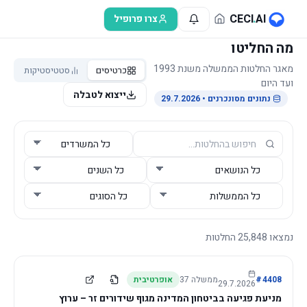
לג לתוכן הראשי
CECI
.
AI
צרו פרופיל
מה החליטו
מאגר החלטות הממשלה משנת 1993
כרטיסים
סטטיסטיקות
ועד היום
ייצוא לטבלה
נתונים מסונכרנים
• 29.7.2026
נמצאו
25,848
החלטות
4408
#
ממשלה
37
אופרטיבית
29.7.2026
מניעת פגיעה בביטחון המדינה מגוף שידורים זר – ערוץ