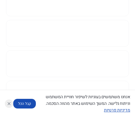
אנחנו משתמשים בעוגיות לשיפור חוויית המשתמש
וניתוח גלישה. המשך השימוש באתר מהווה הסכמה.
קבל הכל
מדיניות פרטיות
עוזר לחוקר
מנתח החלטות ממשלה
מנתח מדיניות
מה החליטו
דוחות המוניטור
נגישות
|
פרטיות
|
CECI.AI
2026
©