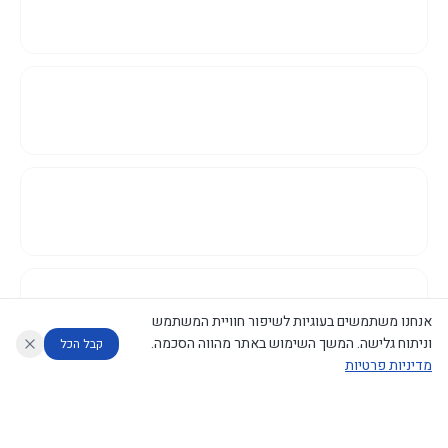
אנחנו משתמשים בעוגיות לשיפור חוויית המשתמש
וניתוח גלישה. המשך השימוש באתר מהווה הסכמה.
קבל הכל
מדיניות פרטיות
עוזר לחוקר
מנתח החלטות ממשלה
מנתח מדיניות
מה החליטו
דוחות המוניטור
נגישות
|
פרטיות
|
CECI.AI
2026
©