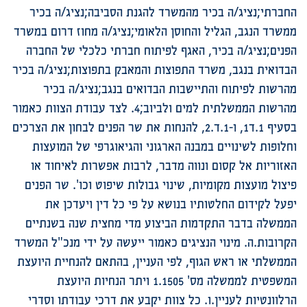
החברתי;נציג/ה בכיר מהמשרד להגנת הסביבה;נציג/ה בכיר
ממשרד הנגב, הגליל והחוסן הלאומי;נציג/ה מחוז דרום במשרד
הפנים;נציג/ה בכיר, האגף לפיתוח חברתי כלכלי של החברה
הבדואית בנגב, משרד התפוצות והמאבק בתפוצות;נציג/ה בכיר
מהרשות לפיתוח והתיישבות הבדואים בנגב;נציג/ה בכיר
מהרשות הממשלתית למים ולביוב;4. לצד עבודת הצוות כאמור
בסעיף 1.ד1, ו-1.ד.2, להנחות את שר הפנים לבחון את הצרכים
וחלופות לשינויים במבנה הארגוני והגיאוגרפי של המועצות
האזוריות אל קסום ונווה מדבר, לרבות אפשרות לאיחוד או
פיצול מועצות מקומיות, שינוי גבולות שיפוט וכו'. שר הפנים
יפעל לקידום החלטותיו בנושא על פי כל דין ויעדכן את
הממשלה בדבר התקדמות הביצוע מדי מחצית שנה בשנתיים
הקרובות.ה. מינוי הנציגים כאמור ייעשה על ידי מנכ"ל המשרד
הממשלתי או ראש הגוף, לפי העניין, בהתאם להנחיית היועצת
המשפטית לממשלה מס' 1.1505 ויתר הנחיות היועצת
הרלוונטיות לעניין.ו. כל צוות יקבע את דרכי עבודתו וסדרי