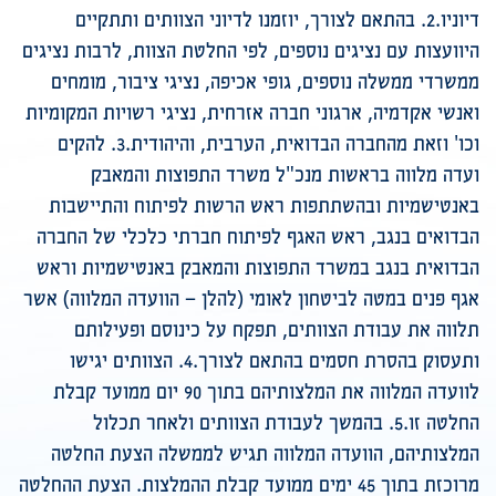
דיוניו.2. בהתאם לצורך, יוזמנו לדיוני הצוותים ותתקיים
היוועצות עם נציגים נוספים, לפי החלטת הצוות, לרבות נציגים
ממשרדי ממשלה נוספים, גופי אכיפה, נציגי ציבור, מומחים
ואנשי אקדמיה, ארגוני חברה אזרחית, נציגי רשויות המקומיות
וכו' וזאת מהחברה הבדואית, הערבית, והיהודית.3. להקים
ועדה מלווה בראשות מנכ"ל משרד התפוצות והמאבק
באנטישמיות ובהשתתפות ראש הרשות לפיתוח והתיישבות
הבדואים בנגב, ראש האגף לפיתוח חברתי כלכלי של החברה
הבדואית בנגב במשרד התפוצות והמאבק באנטישמיות וראש
אגף פנים במטה לביטחון לאומי (להלן – הוועדה המלווה) אשר
תלווה את עבודת הצוותים, תפקח על כינוסם ופעילותם
ותעסוק בהסרת חסמים בהתאם לצורך.4. הצוותים יגישו
לוועדה המלווה את המלצותיהם בתוך 90 יום ממועד קבלת
החלטה זו.5. בהמשך לעבודת הצוותים ולאחר תכלול
המלצותיהם, הוועדה המלווה תגיש לממשלה הצעת החלטה
מרוכזת בתוך 45 ימים ממועד קבלת ההמלצות. הצעת ההחלטה