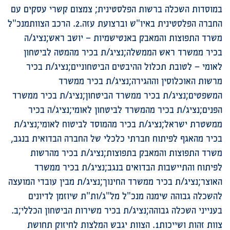
במוסדות השכלה ברשות הפלסטינית; צמצום קשרי עסקים עם
החברה הפלסטינית באיו"ש וברצועת עזה.2. הרכב הצוותמנכ"ל
משרד התפוצות והמאבק באנטישמיות – יושב ראש;נציג/ה
בכיר ממשרד ראש הממשלה;נציג/ת בכיר מהמטה לביטחון
לאומי – לטובת תכלול ההיבטים הביטחוניים;נציג/ת בכיר
מרשות האוכלוסין וההגירה;נציג/ת בכיר ממשרד
המשפטים;נציג/ת בכיר ממשרד הביטחון;נציג/ת בכיר ממשרד
הפנים;נציג/ת בכיר מהמשרד לביטחון לאומי;נציג/ה בכיר
ממשטרת ישראל;נציג/ת בכיר מהמוסד לביטוח לאומי;נציג/ת
בכיר מהאגף לפיתוח חברתי כלכלי של החברה הבדואית בנגב,
משרד התפוצות והמאבק בתפוצות;נציג/ת בכיר מהרשות
לפיתוח והתיישבות הבדואים בנגב;נציג/ת בכיר ממשרד
האוצר;נציג/ת בכיר ממשרד החינוך;נציג/ת מבין עובדי המועצה
להשכלה גבוהה שימנה מנכ"ל מל"ג/ות"ת שיוזמן לדיונים
בענייני השכלה גבוהה;נציג/ת בכיר משירות הביטחון הכללי;ב.
צוות זהות ושייכות1. הצוות יגבש המלצות לחיזוק תחושת