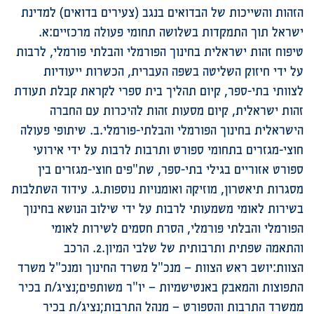
הזהות והשייכות של הבדואים בנגב (צעירים בדואים) למדינת
ישראל תוך התמקדות בשלושה תחומי פעולה מרכזיים:א.
טיפוח זהות ישראלית בחינוך הפורמלי והבלתי פורמלי, לרבות
על ידי חיזוק השליטה בשפה העברית, הכשרות ייעודיות
לצוותי בתי-ספר, קיום תהליך בית ספרי לקראת קבלת תעודת
זהות ישראלית, קיום מסעות זהות להיכרות עם החברה
הישראלית בחינוך הפורמלי והבלתי-פורמלי.ב. שיתופי פעולה
חוצי-מגזרים בתחומי ספורט ותרבות לרבות על ידי אירועי
ספורט אזוריים בגילי בתי-ספר, שת"פים חוצי-מגזרים בין
מסגרות תיאטרון, מוזיקה ואומנויות נוספות.ג. עידוד השתלבות
בשירות לאומי משמעותי לרבות על ידי שילוב הנושא בחינוך
הפורמלי והבלתי פורמלי, הסרת חסמים לשירות לאומי
והתאמה שפתית ותרבותית של שלבי המיון.2. הרכב
הצוות:יושב ראש הצוות – מנכ"ל משרד החינוך ומנכ"ל משרד
התפוצות והמאבק באנטישמיות – יו"ר משותפים;נציג/ת בכיר
ממשרד התרבות והספורט – מנהל התרבות;נציג/ת בכיר