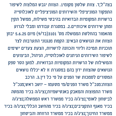
בצה"ל;ד. צוות שלטון מקומי1. הצוות יגבש המלצות לשיפור
התפקוד המוניציפלי והשירותים המוניציפליים לאוכלוסייה
ברשויות המקומיות הבדואיות בהיבטי משילות, ממשל תקין
ומתן שירותים איכותיים.2. במסגרת עבודתו ומבלי לגרוע
מהאמור בהחלטת הממשלה מס' 3101(בד/9) מיום 5.6.25 יבחן
הצוות את הנושאים הבאים: הקמת מנגנוני התערבות לצד
תוכניות תמיכה וליווי והכוונה לרשויות, הצעת צעדים ישימים
לשיפור השירותים הניתנים לאוכלוסייה, הניהול, הביצועים
והמשילות של הרשויות המקומיות הבדואיות. למען הסר ספק
הנושאים שהצוות ידון בהם במסגרת זו לא יכללו נושאים
המסורים לסמכות שר הפנים על פי כל דין.3. הרכב
הצוות:מנכ"ל משרד הפנים/מי מטעמו – יושב ראש;מנכ"ל
משרד התפוצות והמאבק באנטישמיות;נציג/ה בכיר מהמטה
לביטחון לאומי;נציג/ה בכיר ממשרד ראש הממשלה;נציג/ה
בכיר מאגף התקציבים;נציג/ה בכיר מהחשב הכללי;נציג/ה בכיר
ממשרד החינוך;נציג/ה בכיר ממשרד הרווחה והביטחון