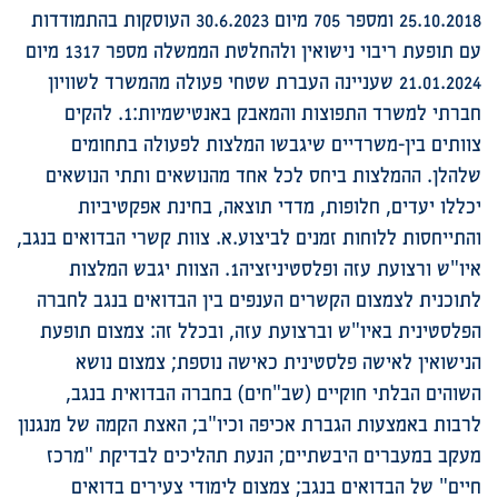
25.10.2018 ומספר 705 מיום 30.6.2023 העוסקות בהתמודדות
עם תופעת ריבוי נישואין ולהחלטת הממשלה מספר 1317 מיום
21.01.2024 שעניינה העברת שטחי פעולה מהמשרד לשוויון
חברתי למשרד התפוצות והמאבק באנטישמיות:1. להקים
צוותים בין-משרדיים שיגבשו המלצות לפעולה בתחומים
שלהלן. ההמלצות ביחס לכל אחד מהנושאים ותתי הנושאים
יכללו יעדים, חלופות, מדדי תוצאה, בחינת אפקטיביות
והתייחסות ללוחות זמנים לביצוע.א. צוות קשרי הבדואים בנגב,
איו"ש ורצועת עזה ופלסטיניזציה1. הצוות יגבש המלצות
לתוכנית לצמצום הקשרים הענפים בין הבדואים בנגב לחברה
הפלסטינית באיו"ש וברצועת עזה, ובכלל זה: צמצום תופעת
הנישואין לאישה פלסטינית כאישה נוספת; צמצום נושא
השוהים הבלתי חוקיים (שב"חים) בחברה הבדואית בנגב,
לרבות באמצעות הגברת אכיפה וכיו"ב; האצת הקמה של מנגנון
מעקב במעברים היבשתיים; הנעת תהליכים לבדיקת "מרכז
חיים" של הבדואים בנגב; צמצום לימודי צעירים בדואים