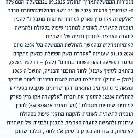
מזכירות הממשלהתאריך תחולה: 21.09.2025ממשלה: הממשלה
ה- 37תאריך פרסום: 21.09.2025 נושא ההחלטה:הסמכת חברת
"אלקטרה אקו גרין פארק למחזור שותפות מוגבלת" להכין
תוכנית לתשתית לאומית למתקני טיפול בפסולת ולהגישה
לוועדה הארצית לתכנון ובנייה של תשתיות
לאומיותמחליטים:המשך להחלטת הממשלה מס' 2284 מיום
31.10.2024 שעניינה "אסדרת משק הפסולת כמשק מתקדם
ומיגור הפשיעה וההון השחור בתחום" (להלן – החלטה 2284),
בהתאם לסעיף 76ב(ג) לחוק התכנון והבנייה, התשכ"ה-1965
(להלן – החוק) ובהמלצת השרה להגנת הסביבה לאחר שבדקה
ומצאה כי מתקיימים התנאים והקריטריונים שנקבעו בסעיף 5
להחלטה 2284: להסמיך את חברת "אלקטרה אקו גרין פארק
למיחזור שותפות מוגבלת" (מס' תאגיד 540338415) להכין
תוכנית לתשתית לאומית להקמת מתקני טיפול בפסולת
עירונית ולהגישה לוועדה הארצית לתכנון ולבנייה של תשתיות
לאומיות, כהגדרתה בפרק ב' סימן א'1 לחוק, ובלבד שתוכן