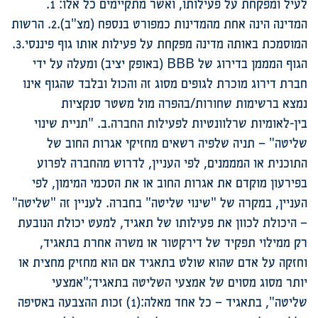
לעיל ומפקחת על פעילותו, ואשר מתקיימים כל אלו: 1.
המדינה הינה אחת מהמדינות כמפורט בנספח (מצ"ב).2. הרשות
המוסמכת באותה מדינה מפקחת על פעילות אותו גוף פיננסי.3.
הגוף המממן בדירוג של BBB (באופק יציב) ומעלה על ידי
חברת דירוג מוכרת לגופים מסוג זה והכול ובלבד שהגוף אינו
נמצא ברשימות שחורות/בהפרה מול משטר סנקציות
בין-לאומיות שרלוונטיות לפעילות החברה.ב. "תניית שינוי
שליטה" – תניה שלפיה רשאים מחזיקי אגרות החוב של
התוכנית או המממנים, לפי העניין, לדרוש מהחברה לפרוע
בפירעון מוקדם את אגרות החוב או את הסכמי המימון, לפי
העניין, במקרה של "שינוי שליטה" בחברה. לעניין זה "שליטה"
– היכולת לכוון את פעילותו של תאגיד, למעט יכולת הנובעת
רק ממילוי תפקיד של דירקטור או משרה אחרת בתאגיד,
וחזקה על אדם שהוא שולט בתאגיד אם הוא מחזיק מחצית או
יותר מסוג מסוים של אמצעי השליטה בתאגיד;"אמצעי
שליטה", בתאגיד – כל אחד מאלה:(1) זכות ההצבעה באסיפה