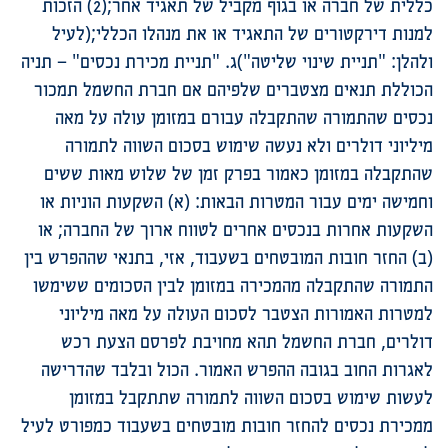
כללית של חברה או בגוף מקביל של תאגיד אחר;(2) הזכות
למנות דירקטורים של התאגיד או את מנהלו הכללי;(לעיל
ולהלן: "תניית שינוי שליטה")ג. "תניית מכירת נכסים" – תניה
הכוללת תנאים מצטברים שלפיהם אם חברת החשמל תמכור
נכסים שהתמורה שהתקבלה עבורם במזומן עולה על מאה
מיליוני דולרים ולא נעשה שימוש בסכום השווה לתמורה
שהתקבלה במזומן כאמור בפרק זמן של שלוש מאות ששים
וחמישה ימים עבור המטרות הבאות: (א) השקעות הוניות או
השקעות אחרות בנכסים אחרים לטווח ארוך של החברה; או
(ב) החזר חובות המובטחים בשעבוד, אזי, בתנאי שההפרש בין
התמורה שהתקבלה מהמכירה במזומן לבין הסכומים ששימשו
למטרות האמורות הצטבר לסכום העולה על מאה מיליוני
דולרים, חברת החשמל תהא מחויבת לפרסם הצעת רכש
לאגרות החוב בגובה ההפרש האמור. הכול ובלבד שהדרישה
לעשות שימוש בסכום השווה לתמורה שתתקבל במזומן
ממכירת נכסים להחזר חובות מובטחים בשעבוד כמפורט לעיל