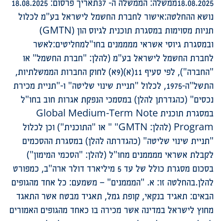
18.08.2025ממשלה: הממשלה ה- 37תאריך פרסום: 18.08.2025
נושא ההחלטה:אישור לחברת החשמל לישראל בע"מ לכלול
תניות מסוימות במסגרת תוכנית לגיוס הון (GMTN)
ובמסגרת גיוסי אשראי ממממנים בחו"למחליטים:לאשר
לחברת החשמל לישראל בע"מ (להלן: "חברת החשמל" או
"החברה"), לפי סעיף 11(א)(9א) לחוק החברות הממשלתיות,
התשל"ה-1975, לכלול "תניית שינוי שליטה" ו-"תניית מכירת
נכסים" (כהגדרתן להלן) במסמכי הנפקת אגרות חוב בחו"ל
במסגרת תוכנית Global Medium-Term Note
Program (להלן: GMTN" " או "התוכנית") וכן לכלול
"תניית שינוי שליטה" (כהגדרתה להלן) במסגרת ההסכמים
לקבלת אשראי ממממנים מחו"ל (להלן: "הסכמי המימון")
בסכום מסגרת כולל של עד 5 מיליארד דולר ארה"ב, כמפורט
להלן.בהחלטה זו: א. "המממנים" – משמעם: כל אחד מהגופים
הבאים: תאגיד בנקאי, קופת גמל, תאגיד מבטח אשר התאגד
מחוץ לישראל במדינה אשר מכירה בו כאחד מהגופים האמורים