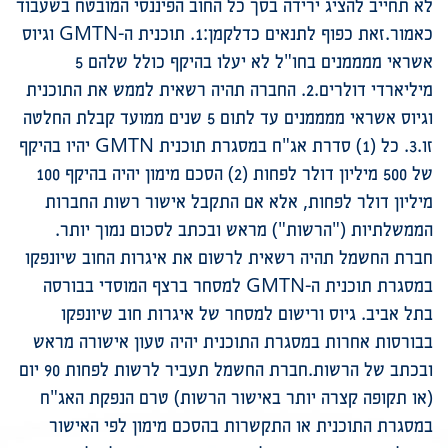
לא תחייב להציג ירידה בסך כל החוב הפיננסי המובטח בשעבוד
כאמור.זאת כפוף לתנאים כדלקמן:1. תוכנית ה-GMTN וגיוס
אשראי ממממנים בחו"ל לא יעלו בהיקף כולל שלהם 5
מיליארדי דולרים.2. החברה תהיה רשאית לממש את התוכנית
וגיוס אשראי ממממנים עד לתום 5 שנים ממועד קבלת החלטה
זו.3. כל (1) סדרת אג"ח במסגרת תוכנית GMTN יהיו בהיקף
של 500 מיליון דולר לפחות (2) הסכם מימון יהיה בהיקף 100
מיליון דולר לפחות, אלא אם התקבל אישור רשות החברות
הממשלתיות ("הרשות") מראש ובכתב לסכום נמוך יותר.
חברת החשמל תהיה רשאית לרשום את איגרות החוב שיונפקו
במסגרת תוכנית ה-GMTN למסחר ברצף המוסדי בבורסה
בתל אביב. גיוס ורישום למסחר של איגרות חוב שיונפקו
בבורסות אחרות במסגרת התוכנית יהיה טעון אישורה מראש
ובכתב של הרשות.חברת החשמל תעביר לרשות לפחות 90 יום
(או תקופה קצרה יותר באישור הרשות) טרם הנפקת האג"ח
במסגרת התוכנית או התקשרות בהסכם מימון לפי האישור